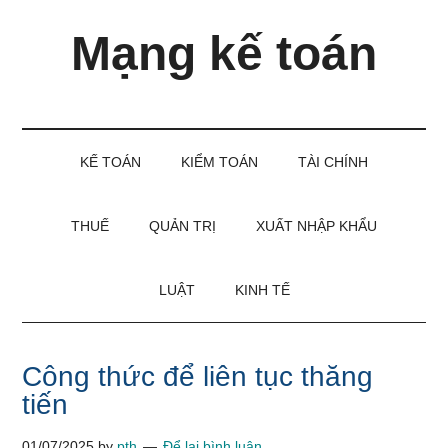
Skip
Skip
Bỏ
Mạng kế toán
to
to
qua
main
secondary
primary
content
menu
sidebar
Kiến
thức
và
KẾ TOÁN
KIỂM TOÁN
TÀI CHÍNH
kinh
nghiệm
làm
THUẾ
QUẢN TRỊ
XUẤT NHẬP KHẨU
kế
toán
LUẬT
KINH TẾ
Công thức để liên tục thăng
tiến
01/07/2025
by
pth
Để lại bình luận