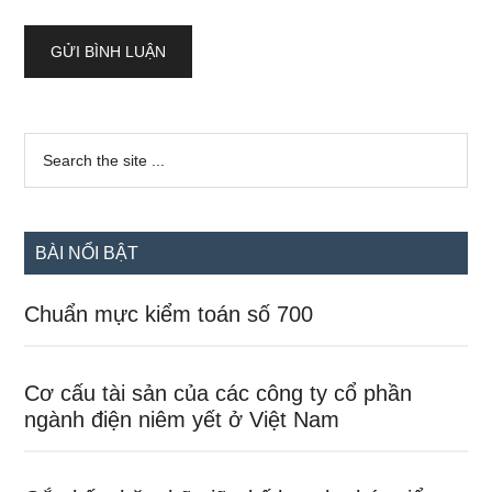
Sidebar
Search
the
chính
site
...
BÀI NỔI BẬT
Chuẩn mực kiểm toán số 700
Cơ cấu tài sản của các công ty cổ phần
ngành điện niêm yết ở Việt Nam