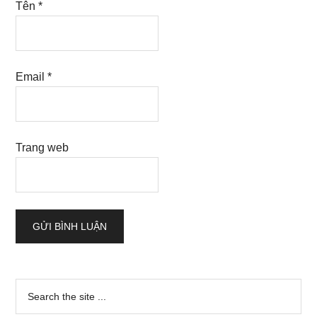
Tên
*
Email
*
Trang web
Sidebar
Search
the
chính