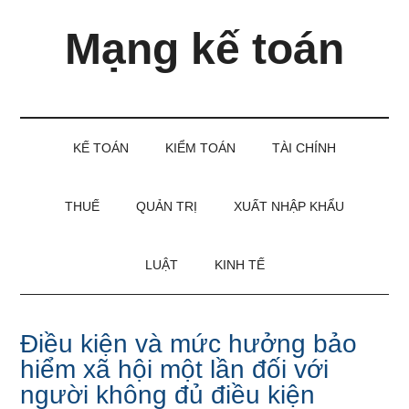
Skip
Skip
Bỏ
Mạng kế toán
to
to
qua
main
secondary
primary
content
menu
sidebar
Kiến
thức
và
KẾ TOÁN
KIỂM TOÁN
TÀI CHÍNH
kinh
nghiệm
làm
THUẾ
QUẢN TRỊ
XUẤT NHẬP KHẨU
kế
toán
LUẬT
KINH TẾ
Điều kiện và mức hưởng bảo
hiểm xã hội một lần đối với
người không đủ điều kiện