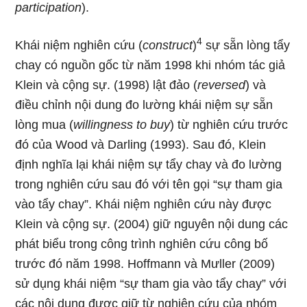
participation
).
4
Khái niệm nghiên cứu (
construct
)
sự sẵn lòng tẩy
chay có nguồn gốc từ năm 1998 khi nhóm tác giả
Klein và cộng sự. (1998) lật đảo (
reversed
) và
điều chỉnh nội dung đo lường khái niệm sự sẵn
lòng mua (
willingness to buy
) từ nghiên cứu trước
đó của Wood và Darling (1993). Sau đó, Klein
định nghĩa lại khái niệm sự tẩy chay và đo lường
trong nghiên cứu sau đó với tên gọi “sự tham gia
vào tẩy chay”. Khái niệm nghiên cứu này được
Klein và cộng sự. (2004) giữ nguyên nội dung các
phát biểu trong công trình nghiên cứu công bố
trước đó năm 1998. Hoffmann và Mưller (2009)
sử dụng khái niệm “sự tham gia vào tẩy chay” với
các nội dung được giữ từ nghiên cứu của nhóm