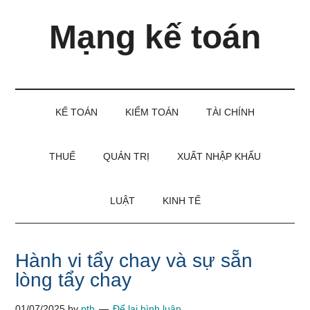
Skip
Skip
Bỏ
Mạng kế toán
to
to
qua
main
secondary
primary
content
menu
sidebar
Kiến
thức
và
KẾ TOÁN
KIỂM TOÁN
TÀI CHÍNH
kinh
nghiệm
làm
THUẾ
QUẢN TRỊ
XUẤT NHẬP KHẨU
kế
toán
LUẬT
KINH TẾ
Hành vi tẩy chay và sự sẵn
lòng tẩy chay
01/07/2025
by
pth
Để lại bình luận