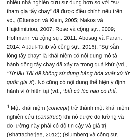
nhiều nhà nghiên cứu sử dụng hơn so với “sự
tham gia tẩy chay” đã được điều chỉnh nêu trên
vd., (Ettenson và Klein, 2005; Nakos và
Hajidimitriou, 2007; Rose và cộng sự., 2009;
Hoffmann và cộng sự., 2011; Abosag và Farah,
2014; Abdul-Talib và cộng sự., 2016). “Sự sẵn
lòng tẩy chay” là khái niệm có nội dung mô tả
hành động tẩy chay đã xảy ra trong quá khứ (vd.,
“
Từ lâu Tôi đã không sử dụng hàng hóa xuất xứ từ
quốc gia X
). Nó cũng có nội dung thể hiện ý định
hành vi ở hiện tại (vd., “
bất cứ lúc nào có thể,
4
Một khái niệm (
concept
) trở thành một khái niệm
nghiên cứu (
construct
) khi nó được đo lường và
đo lường này phải có độ tin cậy và giá trị
(Bhattacherjee, 2012); (Blumberg và cộng sự.