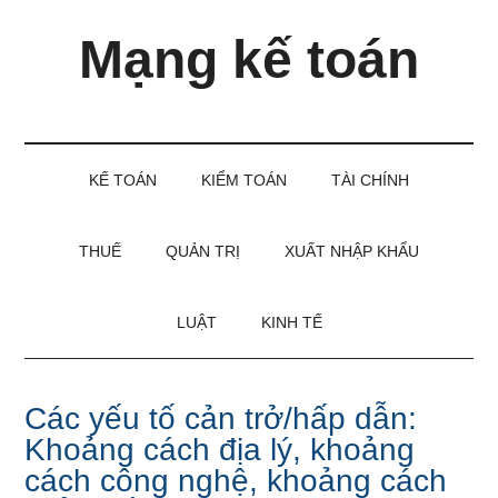
Skip
Skip
Bỏ
Mạng kế toán
to
to
qua
main
secondary
primary
content
menu
sidebar
Kiến
thức
và
KẾ TOÁN
KIỂM TOÁN
TÀI CHÍNH
kinh
nghiệm
làm
THUẾ
QUẢN TRỊ
XUẤT NHẬP KHẨU
kế
toán
LUẬT
KINH TẾ
Các yếu tố cản trở/hấp dẫn:
Khoảng cách địa lý, khoảng
cách công nghệ, khoảng cách