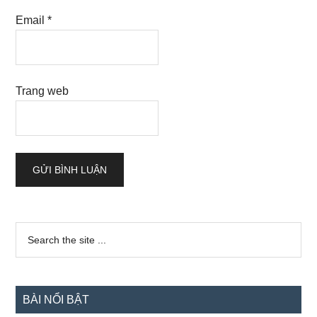
Email
*
Trang web
Sidebar
Search
the
chính
site
...
BÀI NỔI BẬT