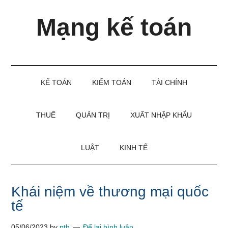
Skip
Skip
Bỏ
Mạng kế toán
to
to
qua
main
secondary
primary
content
menu
sidebar
Kiến
thức
và
KẾ TOÁN
KIỂM TOÁN
TÀI CHÍNH
kinh
nghiệm
làm
THUẾ
QUẢN TRỊ
XUẤT NHẬP KHẨU
kế
toán
LUẬT
KINH TẾ
Khái niệm về thương mại quốc
tế
05/06/2023
by
pth
Để lại bình luận