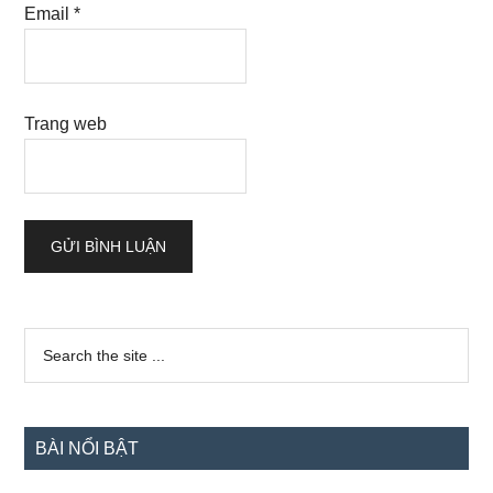
Email
*
Trang web
Sidebar
Search
the
chính
site
...
BÀI NỔI BẬT