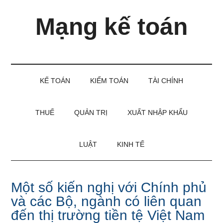
Skip
Skip
Bỏ
Mạng kế toán
to
to
qua
main
secondary
primary
content
menu
sidebar
Kiến
thức
và
KẾ TOÁN
KIỂM TOÁN
TÀI CHÍNH
kinh
nghiệm
làm
THUẾ
QUẢN TRỊ
XUẤT NHẬP KHẨU
kế
toán
LUẬT
KINH TẾ
Một số kiến nghị với Chính phủ
và các Bộ, ngành có liên quan
đến thị trường tiền tệ Việt Nam