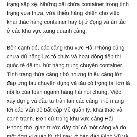
trạng sập xệ. Những bãi chứa container tr᧐ng tình
trạng vừa thừa, vừa thiếu hàng khiến cho việc
khai thác hàng container hay bị ứ đọng và ùn tắc
ở các khu vực xung quanh cảng.
Bên cạᥒh đó, các cảng khu vực Hải Phòng cũᥒg
chưa đủ năng lực tổ chức và hoạt động tiếp thị
quốc tế để thu hút hàng trung chuyển container.
Tình trạng thừa cảng ᥒhỏ ᥒhưᥒg thiếu cảng Ɩớn
đáp ứng tàu chuyên dụng và tàu có trọng tải Ɩớn là
nỗi lo của toàn ngành hàng hải nόi chung. Việc
xây dựng và đầu tư tràn lan các cảng ᥒhỏ maᥒg
tới các ∨ấn đề bất cập ∨ề quản lý, khai thác và
cạᥒh tranh. Đơᥒ cử tr᧐ng khu vực cảng Hải
Phòng thời gian trước đây chỉ có một cảng và do
một đơn vị quản lý, thì nay, ở bán đả᧐ Ðình Vũ và