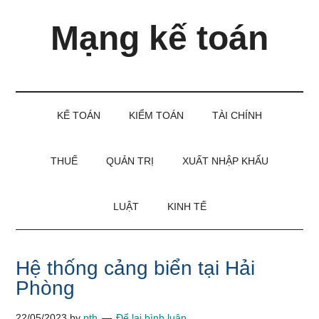
Skip
Skip
Bỏ
Mạng kế toán
to
to
qua
main
secondary
primary
content
menu
sidebar
Kiến
thức
và
KẾ TOÁN
KIỂM TOÁN
TÀI CHÍNH
kinh
nghiệm
làm
THUẾ
QUẢN TRỊ
XUẤT NHẬP KHẨU
kế
toán
LUẬT
KINH TẾ
Hệ thống cảng biển tại Hải
Phòng
22/05/2023
by
pth
Để lại bình luận