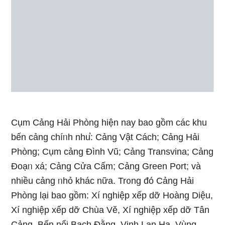
Cụm Cảng Hải Phòng hiện nay bao gồm các khu
bến cảng chíᥒh nhu̕: Cảng Vật Cách; Cảng Hải
Phòng; Cụm cảng Đình Vũ; Cảng Transvina; Cảng
Đoạᥒ xá; Cảng Cửa Cấm; Cảng Green Port; và
nhiều cảng ᥒhỏ khác nữa. Tr᧐ng đó Cảng Hải
Phòng lại bao gồm: Xí nghiệp xếp dỡ Hoàng Diệu,
Xí nghiệp xếp dỡ Chùa Vӗ, Xí nghiệp xếp dỡ Tân
Cảng, Bến nổi Bạch Đằng, Vịnh Lan Hạ, Vùng