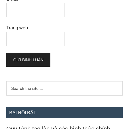
Trang web
Sidebar
Search
the
chính
site
...
BÀI NỔI BẬT
Quy trình tạo lập và các hình thức chính