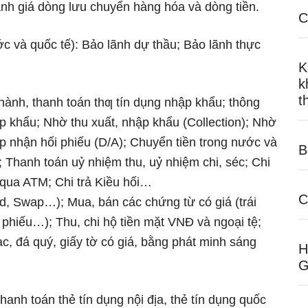
nh giá dòng lưu chuyển hàng hóa và dòng tiền.
C
ớc và quốc tế): Bảo lãnh dự thầu; Bảo lãnh thực
K
k
t
hành, thanh toán thƣ tín dụng nhập khẩu; thông
p khẩu; Nhờ thu xuất, nhập khẩu (Collection); Nhờ
ấp nhận hối phiếu (D/A); Chuyển tiền trong nước và
B
 Thanh toán uỷ nhiệm thu, uỷ nhiệm chi, séc; Chi
 qua ATM; Chi trả Kiều hối…
C
d, Swap…); Mua, bán các chứng từ có giá (trái
 phiếu…); Thu, chi hộ tiền mặt VNĐ và ngoại tệ;
ạc, đá quý, giấy tờ có giá, bằng phát minh sáng
H
G
anh toán thẻ tín dụng nội địa, thẻ tín dụng quốc