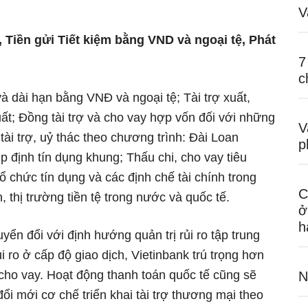
V
 Tiền gửi Tiết kiệm bằng VND và ngoại tệ, Phát
7
c
à dài hạn bằng VNĐ và ngoại tệ; Tài trợ xuất,
ất; Đồng tài trợ và cho vay hợp vốn đối với những
V
tài trợ, uỷ thác theo chương trình: Đài Loan
p
định tín dụng khung; Thấu chi, cho vay tiêu
tổ chức tín dụng và các định chế tài chính trong
C
, thị trường tiền tệ trong nước và quốc tế.
ở
h
ển đổi với định hướng quản trị rủi ro tập trung
ủi ro ở cấp độ giao dịch, Vietinbank trú trọng hơn
 cho vay. Hoạt động thanh toán quốc tế cũng sẽ
N
đổi mới cơ chế triển khai tài trợ thương mại theo