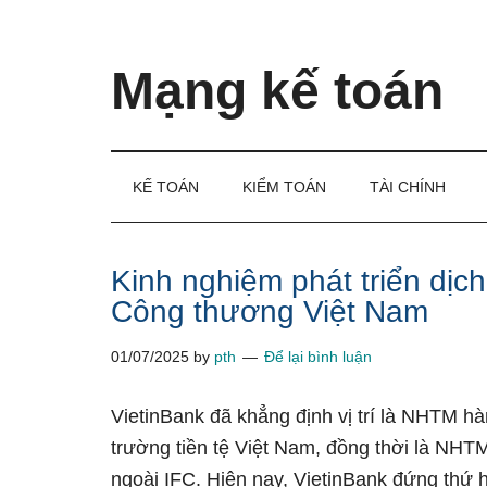
Skip
Skip
Bỏ
to
to
qua
main
secondary
primary
Mạng kế toán
content
menu
sidebar
Kiến
thức
và
KẾ TOÁN
KIỂM TOÁN
TÀI CHÍNH
kinh
nghiệm
làm
Kinh nghiệm phát triển d
kế
Công thương Việt Nam
toán
01/07/2025
by
pth
Để lại bình luận
VietinBank đã khẳng định vị trí là NHTM hà
trường tiền tệ Việt Nam, đồng thời là NH
ngoài IFC. Hiện nay, VietinBank đứng thứ h