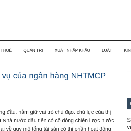
THUẾ
QUẢN TRỊ
XUẤT NHẬP KHẨU
LUẬT
KIN
ịch vụ của ngân hàng NHTMCP
S
S
th
c
si
...
ng đầu, nắm giữ vai trò chủ đạo, chủ lực của thị
S
TM Nhà nước đầu tiên có cổ đông chiến lược nước
v
ai về quy mô tổng tài sản có thị phần hoạt động