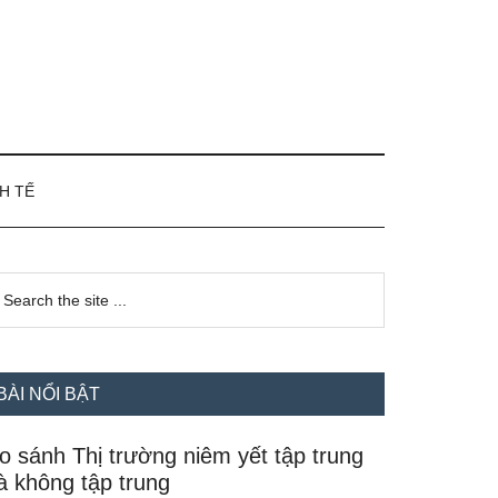
H TẾ
idebar
earch
e
hính
te
BÀI NỔI BẬT
o sánh Thị trường niêm yết tập trung
à không tập trung