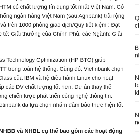
TM có chất lượng tín dụng tốt nhất Việt Nam. Có
thống ngân hàng Việt Nam (sau Agribank) trải rộng
Q
và trên 1000 phòng giao dịch/Quỹ tiết kiệm ; Đạt
c
 tế: Giải thưởng của Chính Phủ, các Ngành; Giải
B
n
s Technology Optimization (HP BTO) giúp
TT trong toàn hệ thống. Cùng đó, Vietinbank chọn
N
lass của IBM và hệ điều hành Linux cho hoạt
t
cấp các DV chất lượng tốt hơn. Dự án thay thế
k
ng chiến lược phát triển công nghệ thông tin,
etinbank đã lựa chọn nhằm đảm bảo thực hiện tốt
N
n
 NHBB và NHBL cụ thể bao gồm các hoạt động