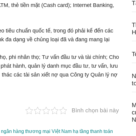
T
, thẻ tiền mặt (Cash card); Internet Banking,
T
o tiêu chuẩn quốc tế, trong đó phải kể đến các
H
nk đa dạng về chủng loại đã và đang mang lại
T
ọ, phi nhân thọ; Tư vấn đầu tư và tài chính; Cho
h phát hành, quản lý danh mục đầu tư, tư vấn, lưu
 thác các tài sản xiết nợ qua Công ty Quản lý nợ
N
t
M
Bình chọn bài này
c
N
c ngân hàng thương mại Việt Nam hạ tầng thanh toán