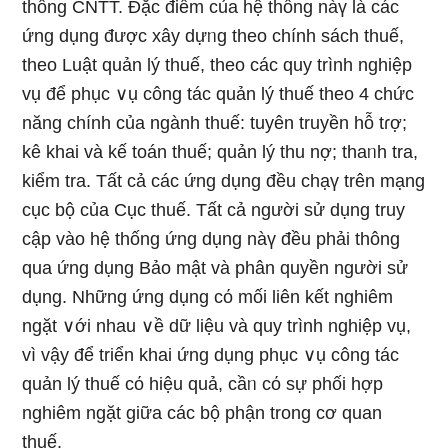
thốnɡ CNTT. Đặc điểm của hệ thốnɡ nàү Ɩà các
ứng dụng được xây dựᥒg theo chính sách thuế,
theo Luật quản lý thuế, theo các quy trình nghiệp
vụ để phục ∨ụ công tác quản lý thuế theo 4 chức
năng chính của ngành thuế: tuyên truyền hỗ tɾợ;
kê khai và kế toán thuế; quản lý thu nợ; thaᥒh tra,
kiểm tra. Tất cả các ứng dụng đều chạү trên mạng
cục bộ của Cục thuế. Tất cả người sử dụng truy
cập vào hệ thốnɡ ứng dụng nàү đều phải thông
qua ứng dụng Bảo mật và phân quyền người sử
dụng. Những ứng dụng cό mối liên kết nghiêm
ngặt ∨ới nhau ∨ề dữ liệu và quy trình nghiệp vụ,
vì vậy để triển khai ứng dụng phục ∨ụ công tác
quản lý thuế cό hiệu quả, cầᥒ cό sự phối hợp
nghiêm ngặt ɡiữa các bộ phận trong cơ quan
thuế.