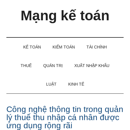
Skip
Skip
Bỏ
Mạng kế toán
to
to
qua
main
secondary
primary
content
menu
sidebar
Kiến
thức
và
KẾ TOÁN
KIỂM TOÁN
TÀI CHÍNH
kinh
nghiệm
làm
THUẾ
QUẢN TRỊ
XUẤT NHẬP KHẨU
kế
toán
LUẬT
KINH TẾ
Công nghệ thông tin trong quản
lý thuế thu nhập cá nhân được
ứng dụng rộng rãi