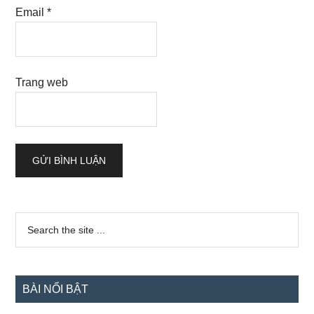
Email
*
Trang web
Sidebar
Search
the
chính
site
...
BÀI NỔI BẬT