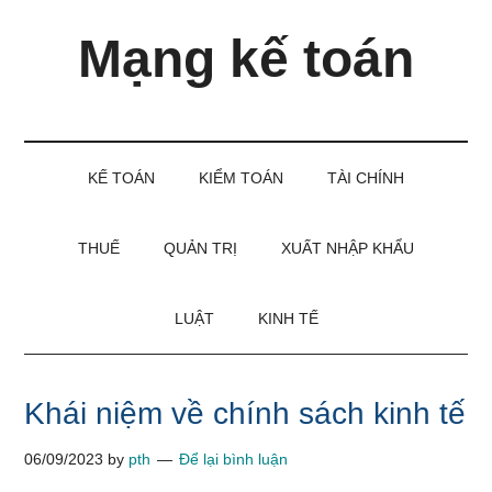
Skip
Skip
Bỏ
Mạng kế toán
to
to
qua
main
secondary
primary
content
menu
sidebar
Kiến
thức
và
KẾ TOÁN
KIỂM TOÁN
TÀI CHÍNH
kinh
nghiệm
làm
THUẾ
QUẢN TRỊ
XUẤT NHẬP KHẨU
kế
toán
LUẬT
KINH TẾ
Khái niệm về chính sách kinh tế
06/09/2023
by
pth
Để lại bình luận