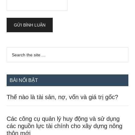
Sidebar
Search
the
chính
site
...
BÀI NỔI BẬT
Thế nào là tài sản, nợ, vốn và giá trị gốc?
Các công cụ quản lý huy động và sử dụng
các nguồn lực tài chính cho xây dựng nông
thôn mới