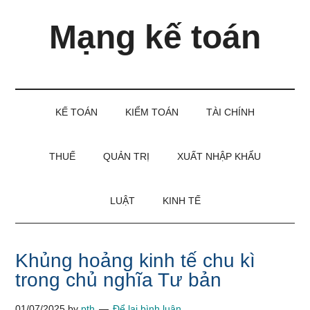
Skip
Skip
Bỏ
Mạng kế toán
to
to
qua
main
secondary
primary
content
menu
sidebar
Kiến
thức
và
KẾ TOÁN
KIỂM TOÁN
TÀI CHÍNH
kinh
nghiệm
làm
THUẾ
QUẢN TRỊ
XUẤT NHẬP KHẨU
kế
toán
LUẬT
KINH TẾ
Khủng hoảng kinh tế chu kì
trong chủ nghĩa Tư bản
01/07/2025
by
pth
Để lại bình luận