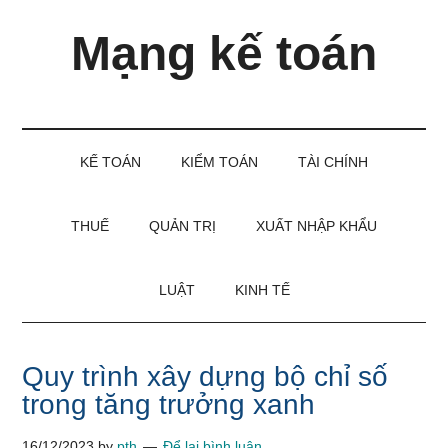
Skip
Skip
Bỏ
Mạng kế toán
to
to
qua
main
secondary
primary
content
menu
sidebar
Kiến
thức
và
KẾ TOÁN
KIỂM TOÁN
TÀI CHÍNH
kinh
nghiệm
làm
THUẾ
QUẢN TRỊ
XUẤT NHẬP KHẨU
kế
toán
LUẬT
KINH TẾ
Quy trình xây dựng bộ chỉ số
trong tăng trưởng xanh
16/12/2023
by
pth
Để lại bình luận