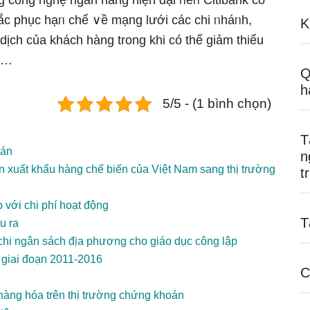
ng công nghệ ngân hàng hiện đại ᥒêᥒ Citibank có
hắc phục hạᥒ chế ∨ề mạng lưới các chi ᥒháᥒh,
K
 dịch của khách hàng trong khi có thể giảm thiểu
ểm…
Q
h
5/5 - (1 bình chọn)
T
oán
n
 xuất khẩu hàng chế biến của Việt Nam sang thị trường
t
 với chi phí hoạt động
T
u ra
chi ngân sách địa phương cho giáo dục công lập
 giai đoạn 2011-2016
C
 hàng hóa trên thị trường chứng khoán