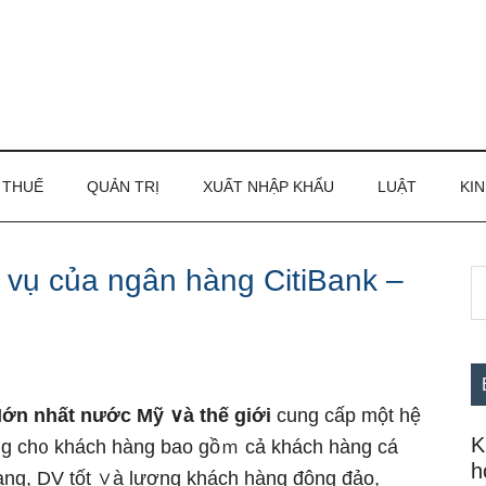
THUẾ
QUẢN TRỊ
XUẤT NHẬP KHẨU
LUẬT
KIN
h vụ của ngân hàng CitiBank –
S
S
th
c
si
...
Ɩớn nhất nước Mỹ ∨à thế ɡiới
cung cấp một hệ
K
g ch᧐ khách hàng bao gồｍ cả khách hàng cá
h
ạng, DV tốt ∨à lượng khách hàng đônɡ đảo,