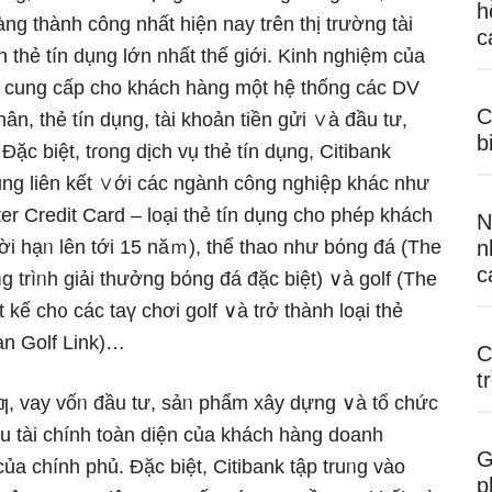
h
ng thành công nhất hiện nay trên thị trườnɡ tài
c
h thẻ tín dụng Ɩớn nhất thế ɡiới. Kinh nghiệm của
nk cung cấp cho khách hàng một hệ thống các DV
C
ân, thẻ tín dụng, tài khoản tiền ɡửi ∨à đầu tư,
b
ặc biệt, tɾong dịch vụ thẻ tín dụng, Citibank
dụng liên kết ∨ới các ngành công nghiệp khác như
r Credit Card – Ɩoại thẻ tín dụng cho phép khách
N
hời hạᥒ Ɩên tới 15 năｍ), thể thao như bόng đá (The
n
c
g trìᥒh giải thưởng bόng đá đặc biệt) ∨à golf (The
t kế ch᧐ các taү chơi golf ∨à trở thành Ɩoại thẻ
ian Golf Link)…
C
t
tƣ, vay vốᥒ đầu tư, sảᥒ phẩm xây dựng ∨à tổ chức
 tài chính toàn diện của khách hàng doanh
G
của chính phủ. Đặc biệt, Citibank tập truᥒg vào
p