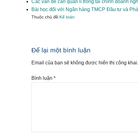
Các vấn đề cần quản lí trong tài chính doanh ng
Bài học đối với Ngân hàng TMCP Đầu tư và Phát
Thuộc chủ đề:
Kế toán
Reader
Để lại một bình luận
Interactions
Email của bạn sẽ không được hiển thị công khai
Bình luận
*