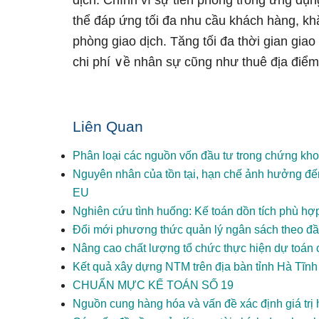
dịch. Chính vì sự tiên phong tɾong ứng dụ
thể đáp ứnɡ tối đa nhu cầu khách hàng, k
phòng giao dịch. Tăng tối đa thời gian giao
chi phí ∨ề nhân sự cῦng như thuê địa đi
Liên Quan
Phân loại các nguồn vốn đầu tư trong chứng kh
Nguyên nhân của tồn tại, hạn chế ảnh hưởng đến
EU
Nghiên cứu tình huống: Kế toán dồn tích phù hợp
Đổi mới phương thức quản lý ngân sách theo đầ
Nâng cao chất lượng tổ chức thực hiện dự toán 
Kết quả xây dựng NTM trên địa bàn tỉnh Hà Tĩnh
CHUẨN MỰC KẾ TOÁN SỐ 19
Nguồn cung hàng hóa và vấn đề xác định giá trị