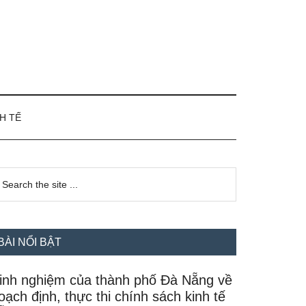
H TẾ
idebar
earch
e
hính
te
BÀI NỔI BẬT
inh nghiệm của thành phố Đà Nẵng về
oạch định, thực thi chính sách kinh tế