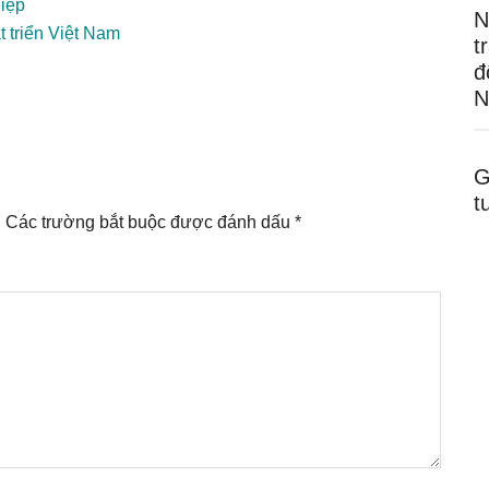
hiệp
N
 triển Việt Nam
t
đ
N
G
t
.
Các trường bắt buộc được đánh dấu
*