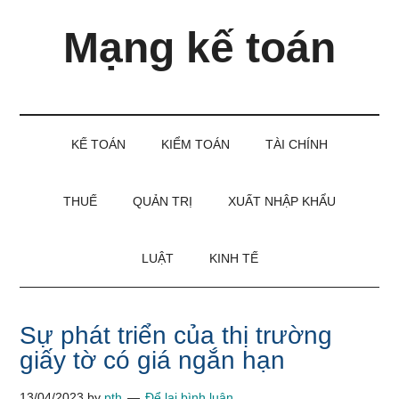
Skip
Skip
Bỏ
Mạng kế toán
to
to
qua
main
secondary
primary
content
menu
sidebar
Kiến
thức
và
KẾ TOÁN
KIỂM TOÁN
TÀI CHÍNH
kinh
nghiệm
làm
THUẾ
QUẢN TRỊ
XUẤT NHẬP KHẨU
kế
toán
LUẬT
KINH TẾ
Sự phát triển của thị trường
giấy tờ có giá ngắn hạn
13/04/2023
by
pth
Để lại bình luận