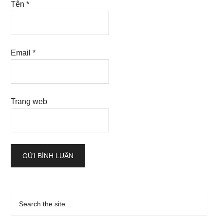
Tên
*
Email
*
Trang web
Sidebar
Search
the
chính