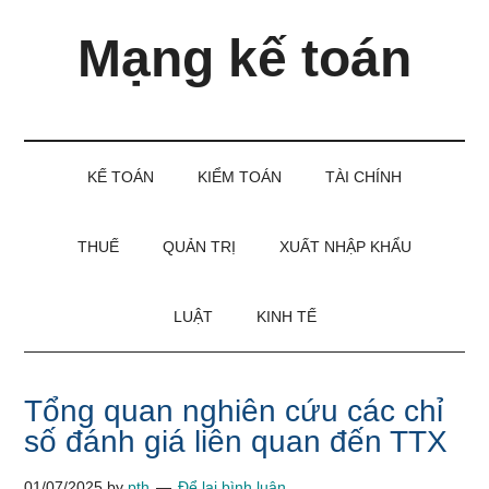
Skip
Skip
Bỏ
Mạng kế toán
to
to
qua
main
secondary
primary
content
menu
sidebar
Kiến
thức
và
KẾ TOÁN
KIỂM TOÁN
TÀI CHÍNH
kinh
nghiệm
làm
THUẾ
QUẢN TRỊ
XUẤT NHẬP KHẨU
kế
toán
LUẬT
KINH TẾ
Tổng quan nghiên cứu các chỉ
số đánh giá liên quan đến TTX
01/07/2025
by
pth
Để lại bình luận