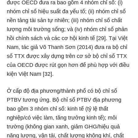
được OECD đưa ra bao gồm 4 nhóm chỉ số: (i)
nhóm chỉ số hiệu suất đa yếu tố; (ii) nhóm chỉ số
nền tảng tài sản tự nhiên; (iii) nhóm chỉ số chất
lượng môi trường sống; và (iv) nhóm chỉ số phản
hồi chính sách và các cơ hội kinh tế [29]. Tại Việt
Nam, tác giả Võ Thanh Sơn (2014) đưa ra bộ chỉ
số TTX được xây dựng trên cơ sở bộ chỉ số TTX
của OECD được rút gọn hơn để phù hợp với điều
kiện Việt Nam [32].
Ở cấp độ địa phương/thành phố có bộ chỉ số
PTBV tương ứng. Bộ chỉ số PTBV địa phương
bao gồm 3 nhóm chỉ số: kinh tế (tỷ lệ thất
nghiệp/có việc làm, tăng trưởng kinh tế); môi
trường (không gian xanh, giảm GHG/hiệu quả
năng lượng, vận tải, chất lượng không khí, chất