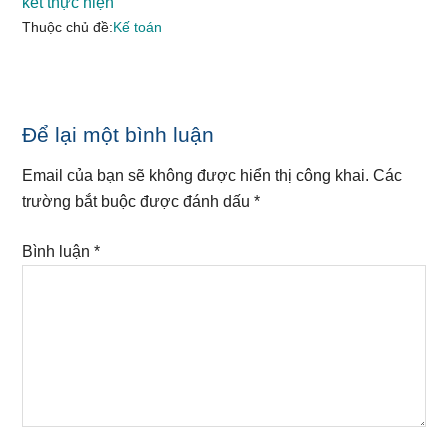
kết thực hiện
Thuộc chủ đề:
Kế toán
Reader
Để lại một bình luận
Interactions
Email của bạn sẽ không được hiển thị công khai.
Các
trường bắt buộc được đánh dấu
*
Bình luận
*