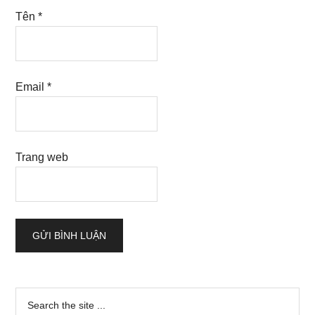
Tên
*
Email
*
Trang web
Sidebar
Search
the