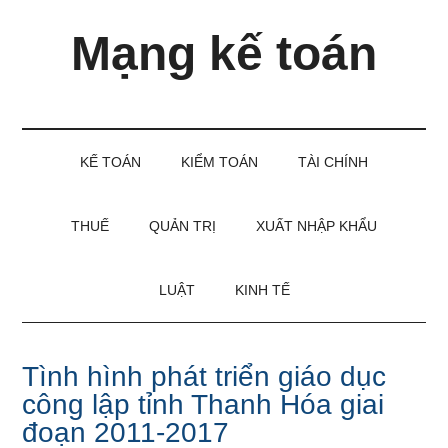
Skip
Skip
Bỏ
Mạng kế toán
to
to
qua
main
secondary
primary
content
menu
sidebar
Kiến
thức
và
KẾ TOÁN
KIỂM TOÁN
TÀI CHÍNH
kinh
nghiệm
làm
THUẾ
QUẢN TRỊ
XUẤT NHẬP KHẨU
kế
toán
LUẬT
KINH TẾ
Tình hình phát triển giáo dục
công lập tỉnh Thanh Hóa giai
đoạn 2011-2017