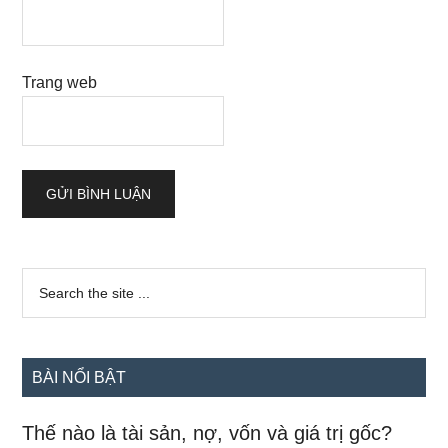
Trang web
Sidebar
Search
the
chính
site
...
BÀI NỔI BẬT
Thế nào là tài sản, nợ, vốn và giá trị gốc?