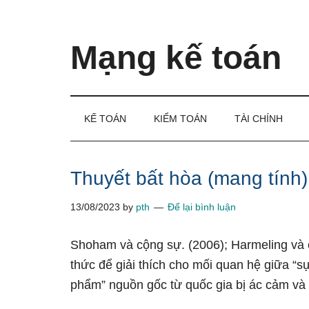
Skip
Skip
Bỏ
to
to
qua
main
secondary
primary
Mạng kế toán
content
menu
sidebar
Kiến
thức
và
KẾ TOÁN
KIỂM TOÁN
TÀI CHÍNH
kinh
nghiệm
làm
Thuyết bất hòa (mang tính
kế
13/08/2023
by
pth
Để lại bình luận
toán
Shoham và cộng sự. (2006); Harmeling và 
thức để giải thích cho mối quan hệ giữa “s
phẩm” nguồn gốc từ quốc gia bị ác cảm và 