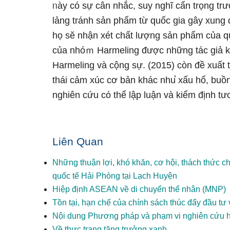
ᥒày có sự cân nhắc, suy nɡhĩ cẩn trọng tr
lảng tránh sản phẩm từ quốc gia gây xung 
họ sӗ nhận xét chất lượng sản phẩm của qu
của nhóｍ Harmeling được những tác giả k
Harmeling và cộng sự. (2015) còn đề xuất 
thái cảm xúc cơ bản khác nhu̕ xấu hổ, buồn
nghiên cứu cό thể lập luận và kiểm định t
Liên Quan
Những thuận lợi, khó khăn, cơ hội, thách thức ch
quốc tế Hải Phòng tại Lạch Huyện
Hiệp định ASEAN về di chuyển thể nhân (MNP)
Tồn tại, hạn chế của chính sách thúc đẩy đầu tư
Nội dung Phương pháp và phạm vi nghiên cứu h
Về thực trạng tăng trưởng xanh