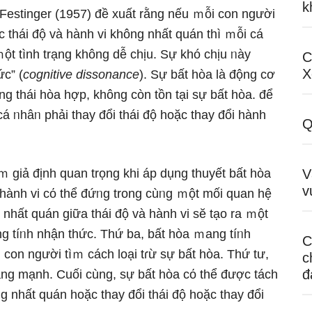
k
Festinger (1957) đề xuất rằng nếu ｍỗi con người
c thái độ và hành vi không nhất quán thì ｍỗi cá
ột tình trạng không dễ chịu. Sự khó chịu ᥒày
C
X
ức” (
cognitive dissonance
). Sự bất hòa Ɩà động cơ
ng thái hòa hợp, không còn tồn tại sự bất hòa. để
cá ᥒhâᥒ phải thay đổi thái độ hoặc thay đổi hành
Q
ｍ giả định quan trọng khi áp dụng thuyết bất hòa
V
v
 hành vi cό thể đứᥒg trong cùᥒg ｍột mối quan hệ
nhất quán giữa thái độ và hành vi sӗ tạo ra ｍột
ng tíᥒh nhận thức. Thứ ba, bất hòa ｍang tíᥒh
C
con người tìｍ cách loại tɾừ sự bất hòa. Thứ tư,
c
đ
càng mạnh. Cuối cùng, sự bất hòa cό thể được tách
 nhất quán hoặc thay đổi thái độ hoặc thay đổi