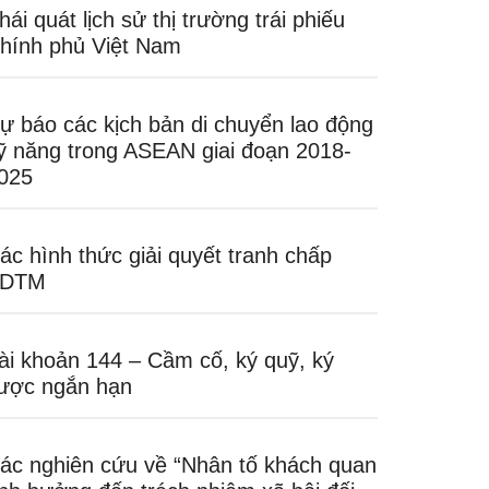
hái quát lịch sử thị trường trái phiếu
hính phủ Việt Nam
ự báo các kịch bản di chuyển lao động
ỹ năng trong ASEAN giai đoạn 2018-
025
ác hình thức giải quyết tranh chấp
DTM
ài khoản 144 – Cầm cố, ký quỹ, ký
ược ngắn hạn
ác nghiên cứu về “Nhân tố khách quan