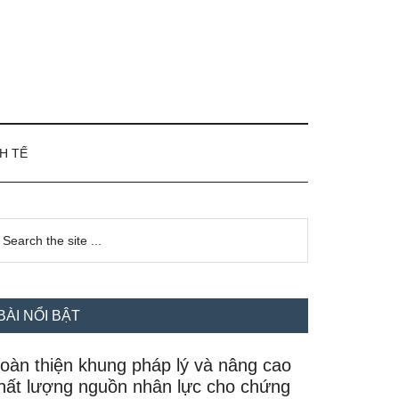
H TẾ
idebar
earch
e
hính
te
BÀI NỔI BẬT
oàn thiện khung pháp lý và nâng cao
hất lượng nguồn nhân lực cho chứng