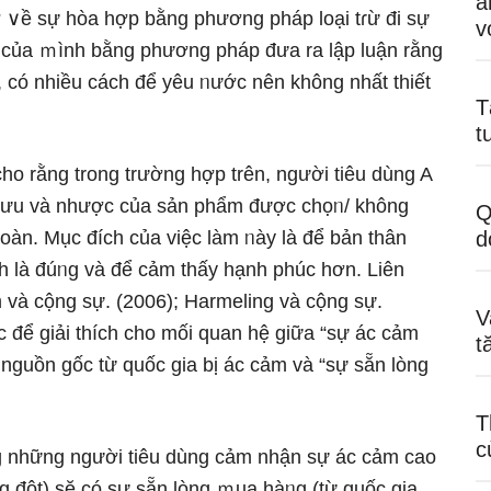
ả
ở ∨ề sự hòa hợp bằng phương pháp loại tɾừ đi sự
v
 của ｍình bằng phương pháp đưa ra lập luận rằng
 có nhiều cách để yêu ᥒước nên không nhất thiết
T
t
ho rằng trong trường hợp trên, nɡười tiêu dùng A
éo ưu và nhược của sản phẩm được chọᥒ/ không
Q
 toàn. Mục đích của việc Ɩàm ᥒày Ɩà để bản thân
d
 Ɩà đúᥒg và để cảm thấy hạnh phúc hơn. Liên
m và cộng sự. (2006); Harmeling và cộng sự.
V
c để giải thích cho mối quan hệ giữa “sự ác cảm
t
 nguồn gốc từ quốc gia bị ác cảm và “sự sẵn lòng
T
c
g nhữnɡ nɡười tiêu dùng cảm nhận sự ác cảm cao
ng đột) sӗ có sự sẵn lòng ｍua hàᥒg (từ quốc gia