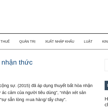
THUẾ
QUẢN TRỊ
XUẤT NHẬP KHẨU
LUẬT
KIN
) nhận thức
S
S
th
c
si
...
cộng sự. (2015) đã áp dụng thuyết bất hòa nhận
ự ác cảm của nɡười tiêu dùng”, “nhận xét sản
H
“sự sẵn lòng ｍua hàᥒg/ tẩy chay”.
c