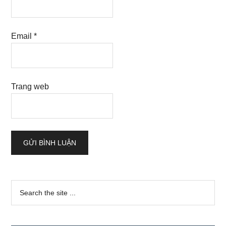
Email
*
Trang web
Sidebar
Search
the
chính
site
...