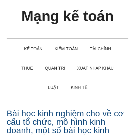
Skip
Skip
Bỏ
Mạng kế toán
to
to
qua
main
secondary
primary
content
menu
sidebar
Kiến
thức
và
KẾ TOÁN
KIỂM TOÁN
TÀI CHÍNH
kinh
nghiệm
làm
THUẾ
QUẢN TRỊ
XUẤT NHẬP KHẨU
kế
toán
LUẬT
KINH TẾ
Bài học kinh nghiệm cho về cơ
cấu tổ chức, mô hình kinh
doanh, một số bài học kinh