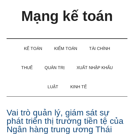
Skip
Skip
Bỏ
Mạng kế toán
to
to
qua
main
secondary
primary
content
menu
sidebar
Kiến
thức
và
KẾ TOÁN
KIỂM TOÁN
TÀI CHÍNH
kinh
nghiệm
làm
THUẾ
QUẢN TRỊ
XUẤT NHẬP KHẨU
kế
toán
LUẬT
KINH TẾ
Vai trò quản lý, giám sát sự
phát triển thị trường tiền tệ của
Ngân hàng trung ương Thái