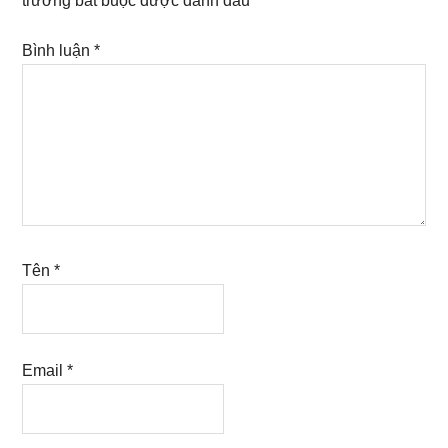
trường bắt buộc được đánh dấu
*
Bình luận
*
Tên
*
Email
*