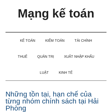
Skip
Skip
Bỏ
Mạng kế toán
to
to
qua
main
secondary
primary
content
menu
sidebar
Kiến
thức
và
KẾ TOÁN
KIỂM TOÁN
TÀI CHÍNH
kinh
nghiệm
làm
THUẾ
QUẢN TRỊ
XUẤT NHẬP KHẨU
kế
toán
LUẬT
KINH TẾ
Những tồn tại, hạn chế của
từng nhóm chính sách tại Hải
Phòng