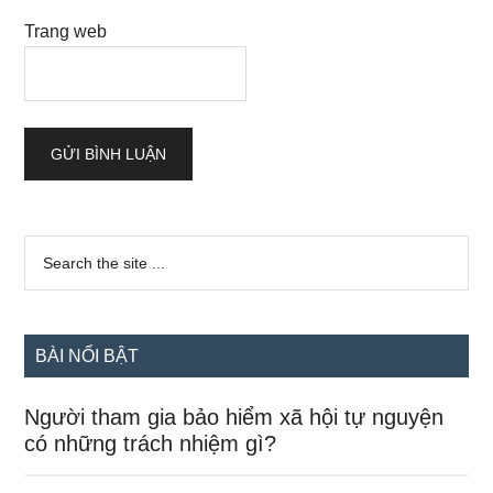
Trang web
Sidebar
Search
the
chính
site
...
BÀI NỔI BẬT
Người tham gia bảo hiểm xã hội tự nguyện
có những trách nhiệm gì?