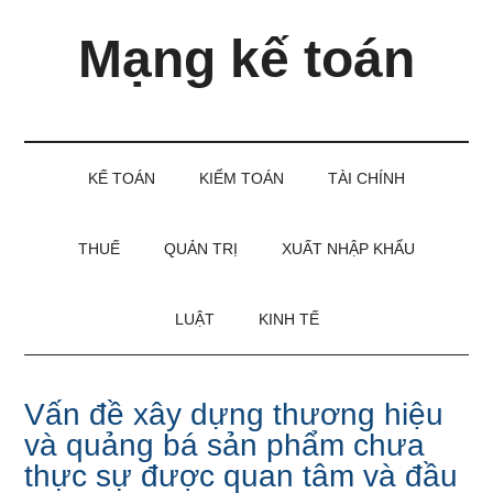
Skip
Skip
Bỏ
Mạng kế toán
to
to
qua
main
secondary
primary
content
menu
sidebar
Kiến
thức
và
KẾ TOÁN
KIỂM TOÁN
TÀI CHÍNH
kinh
nghiệm
làm
THUẾ
QUẢN TRỊ
XUẤT NHẬP KHẨU
kế
toán
LUẬT
KINH TẾ
Vấn đề xây dựng thương hiệu
và quảng bá sản phẩm chưa
thực sự được quan tâm và đầu