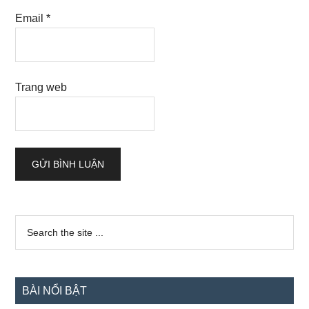
Email
*
Trang web
Sidebar
Search
the
chính
site
...
BÀI NỔI BẬT