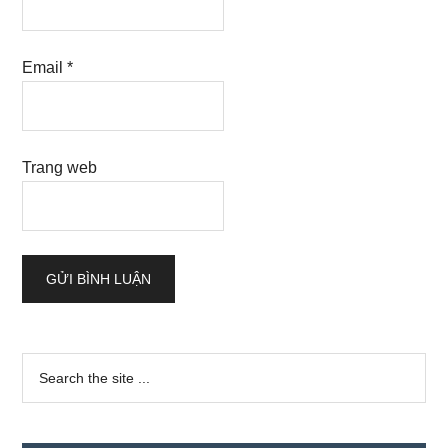
Email
*
Trang web
Sidebar
Search
the
chính
site
...