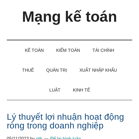
Skip
Skip
Bỏ
Mạng kế toán
to
to
qua
main
secondary
primary
content
menu
sidebar
Kiến
thức
và
KẾ TOÁN
KIỂM TOÁN
TÀI CHÍNH
kinh
nghiệm
làm
THUẾ
QUẢN TRỊ
XUẤT NHẬP KHẨU
kế
toán
LUẬT
KINH TẾ
Lý thuyết lợi nhuận hoạt động
ròng trong doanh nghiệp
05/11/2023
by
pth
Để lại bình luận