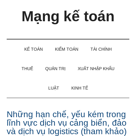
Skip
Skip
Bỏ
Mạng kế toán
to
to
qua
main
secondary
primary
content
menu
sidebar
Kiến
thức
và
KẾ TOÁN
KIỂM TOÁN
TÀI CHÍNH
kinh
nghiệm
làm
THUẾ
QUẢN TRỊ
XUẤT NHẬP KHẨU
kế
toán
LUẬT
KINH TẾ
Những hạn chế, yếu kém trong
lĩnh vực dịch vụ cảng biển, đảo
và dịch vụ logistics (tham khảo)