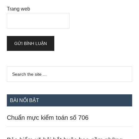
Trang web
Sidebar
Search
the
chính
site
...
BÀI NỔI BẬT
Chuẩn mực kiểm toán số 706