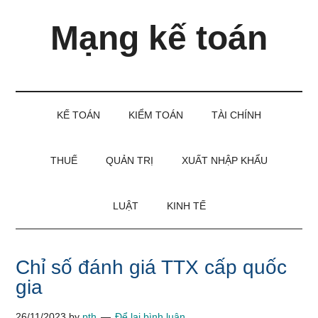
Skip
Skip
Bỏ
Mạng kế toán
to
to
qua
main
secondary
primary
content
menu
sidebar
Kiến
thức
và
KẾ TOÁN
KIỂM TOÁN
TÀI CHÍNH
kinh
nghiệm
làm
THUẾ
QUẢN TRỊ
XUẤT NHẬP KHẨU
kế
toán
LUẬT
KINH TẾ
Chỉ số đánh giá TTX cấp quốc
gia
26/11/2023
by
pth
Để lại bình luận