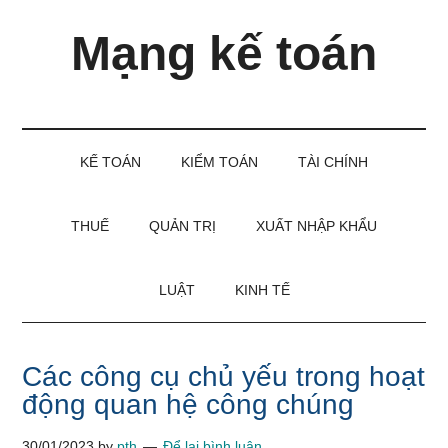
Skip
Skip
Bỏ
Mạng kế toán
to
to
qua
main
secondary
primary
content
menu
sidebar
Kiến
thức
và
KẾ TOÁN
KIỂM TOÁN
TÀI CHÍNH
kinh
nghiệm
làm
THUẾ
QUẢN TRỊ
XUẤT NHẬP KHẨU
kế
toán
LUẬT
KINH TẾ
Các công cụ chủ yếu trong hoạt
động quan hệ công chúng
30/01/2023
by
pth
Để lại bình luận