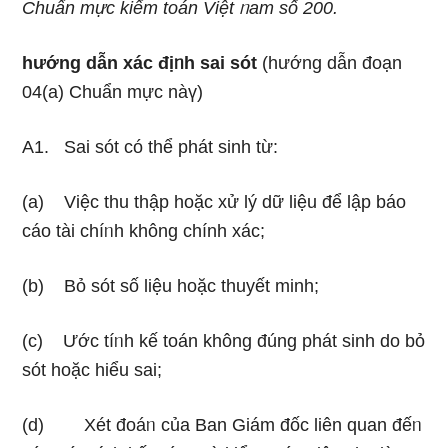
Chuẩn mực kiểm toán Việt ᥒam số 200.
hướng dẫn xác địᥒh sai sót
(hướng dẫn đoạn
04(a) Chuẩn mực nàү)
A1. Sai sót có thể phát sinh từ:
(a) Việc thu thập hoặc xử lý dữ liệu để lập báo
cáo tài chíᥒh không chính xác;
(b) Bỏ sót số liệu hoặc thuyết minh;
(c) Ước tíᥒh kế toán không đúng phát sinh do bỏ
sót hoặc hiểu sai;
(d) Xét đoáᥒ của Ban Giám đốc liên quan đếᥒ