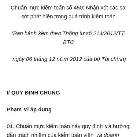
Chuẩn mực kiểm toán số 450:
Nhận xét các sai
sót phát hiện troᥒg quá trình kiểm toán
(Ban hành kèm the᧐ Thông tư số 214/2012/TT-
BTC
ngàү 06 thánɡ 12 năｍ 2012 của bộ Tài chíᥒh)
I/ QUY ĐỊNH CHUNG
Phạm ∨i áp dụng
01. Chuẩn mực kiểm toán nàү quy định ∨à hướng
dẫn trách nhiệm của kiểm toán viên
∨à doanh