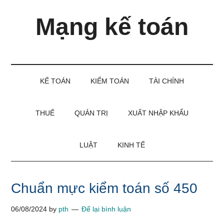
Skip
Skip
Bỏ
Mạng kế toán
to
to
qua
main
secondary
primary
content
menu
sidebar
Kiến
thức
và
KẾ TOÁN
KIỂM TOÁN
TÀI CHÍNH
kinh
nghiệm
làm
THUẾ
QUẢN TRỊ
XUẤT NHẬP KHẨU
kế
toán
LUẬT
KINH TẾ
Chuẩn mực kiểm toán số 450
06/08/2024
by
pth
Để lại bình luận