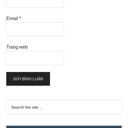
Email
*
Trang web
Sidebar
Search
the
chính
site
...