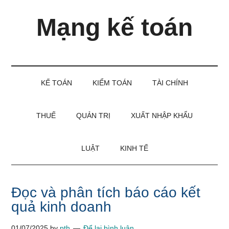
Skip
Skip
Bỏ
Mạng kế toán
to
to
qua
main
secondary
primary
content
menu
sidebar
Kiến
thức
và
KẾ TOÁN
KIỂM TOÁN
TÀI CHÍNH
kinh
nghiệm
làm
THUẾ
QUẢN TRỊ
XUẤT NHẬP KHẨU
kế
toán
LUẬT
KINH TẾ
Đọc và phân tích báo cáo kết
quả kinh doanh
01/07/2025
by
pth
Để lại bình luận