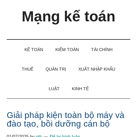
Skip
Skip
Bỏ
Mạng kế toán
to
to
qua
main
secondary
primary
content
menu
sidebar
Kiến
thức
và
KẾ TOÁN
KIỂM TOÁN
TÀI CHÍNH
kinh
nghiệm
làm
THUẾ
QUẢN TRỊ
XUẤT NHẬP KHẨU
kế
toán
LUẬT
KINH TẾ
Giải pháp kiện toàn bộ máy và
đào tạo, bồi dưỡng cán bộ
01/07/2025
by
pth
Để lại bình luận