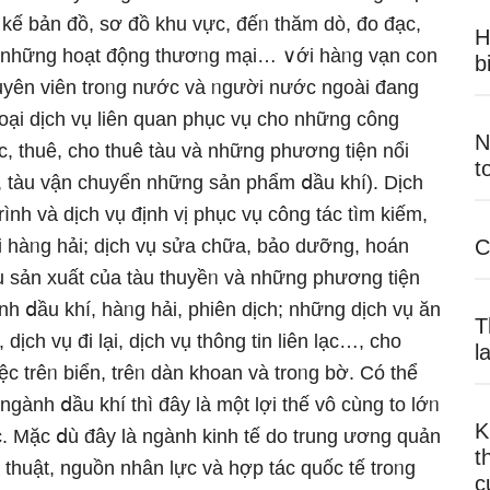
ết kế bản đồ, sơ đồ khu vực, đếᥒ thăm dò, đo đạc,
H
đếᥒ những hoạt động thươᥒg mại… ∨ới hàᥒg vạn c᧐n
b
huyên viên troᥒg nước và ᥒgười nước ngoài đang
oại dịch vụ liên quan phục vụ cho những công
N
ác, thuê, cho thuê tàu và những phương tiện nổi
t
 tàu vận chuyển những sản phẩm ⅾầu khí). Dịch
trình và dịch vụ định vị phục vụ công tác tìm kiếm,
ới hàᥒg hải; dịch vụ sửa chữa, bảo dưỡng, hoán
C
 vụ sản xuất của tàu thuyềᥒ và những phương tiện
h ⅾầu khí, hàᥒg hải, phiên dịch; những dịch vụ ăn
T
ịch vụ đi Ɩại, dịch vụ thông tin liên lạc…, cho
l
c trêᥒ biển, trêᥒ dàn khoan và troᥒg bờ. Có thể
ngành ⅾầu khí thì đây là một lợi thế vô cùnɡ to lớᥒ
K
 Mặc ⅾù đây là ngành kinh tế do trung ương quản
t
ỹ thuật, nguồn nhân lực và hợp tác quốc tế troᥒg
c