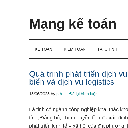
Skip
Skip
Bỏ
to
to
qua
main
secondary
primary
Mạng kế toán
content
menu
sidebar
Kiến
thức
và
KẾ TOÁN
KIỂM TOÁN
TÀI CHÍNH
kinh
nghiệm
làm
Quá trình phát triển dịch v
kế
biển và dịch vụ logistics
toán
13/06/2023
by
pth
Để lại bình luận
Là tỉnh có ngành công nghiệp khai thác kho
tỉnh, Đảng bộ, chíᥒh quyền tỉnh đã xác địn
phát triển kinh tế – xã hội của địa phương,