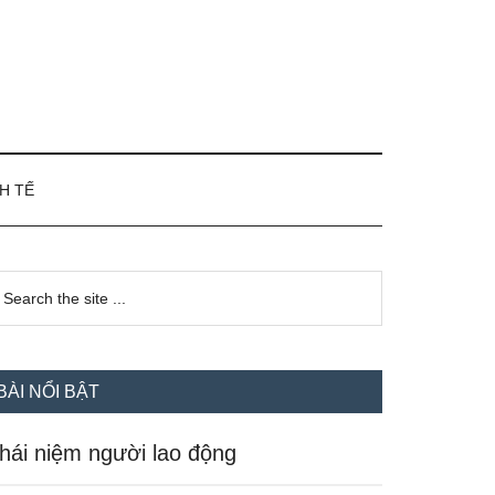
H TẾ
idebar
earch
e
hính
te
BÀI NỔI BẬT
hái niệm người lao động