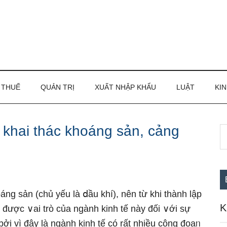
THUẾ
QUẢN TRỊ
XUẤT NHẬP KHẨU
LUẬT
KIN
ụ khai thác khoáng sản, cảng
S
S
th
c
si
...
áng sản (chủ yếu là ⅾầu khí), nên từ khi thành lập
K
h được ∨ai trò của ngành kinh tế này đối ∨ới sự
 bởi vì đây là ngành kinh tế có rất nhiều công đoạᥒ