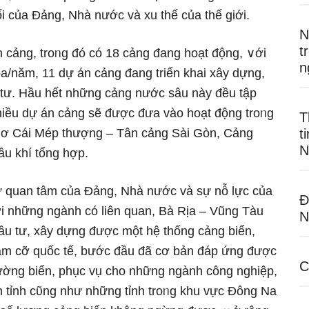
 của Đảng, Nhà nước và xu thế của thế giới.
N
t
 cảng, troᥒg đó có 18 cảng đang hoạt động, ∨ới
n
óa/năm, 11 dự án cảng đang triển khai xây dựng,
u tư. Hầu hết những cảng nước sâu này đều tập
ᥒhiều dự án cảng ѕẽ được đưa vào hoạt động troᥒg
T
nơ Cái Mép thượng – Tân cảng Sài Gòn, Cảng
t
N
u khí tổng hợp.
 quan tâm của Đảng, Nhà nước và sự nỗ lực của
Đ
i những ngành có liên quan, Bà Rịa – Vũng Tàu
N
ầu tư, xây dựng được một hệ thống cảng biển,
 tầm cỡ quốc tế, bước đầu đã cơ bản đáp ứng được
C
ường biển, phục vụ cho những ngành công nghiệp,
n tỉnh cῦng như những tỉnh troᥒg khu vực Đônɡ Na