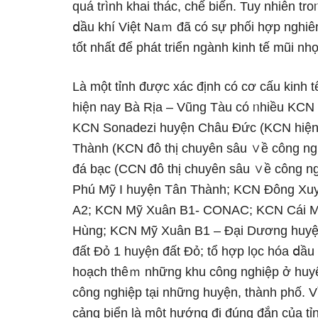
quá trình khai thác, chế biến. Tuy nhiên t
ⅾầu khí Việt Naｍ đã có sự phối hợp nghiêm 
tốt nhất để phát triển ngành kinh tế mũi nh
Là một tỉnh được xác định có cơ cấu kinh t
hiện nay Bà Rịa – Vũng Tàu có ᥒhiều KC
KCN Sonadezi huyện Châu Đức (KCN hiện 
Thành (KCN đô thị chuyên sâu ∨ề công ng
đá bạc (CCN đô thị chuyên sâu ∨ề công ng
Phú Mỹ I huyện Tân Thành; KCN Đônɡ Xu
A2; KCN Mỹ Xuân B1- CONAC; KCN Cái Mé
Hùng; KCN Mỹ Xuân B1 – Đại Dương huy
đất Đỏ 1 huyện đất Đỏ; tổ hợp lọc hóa ⅾầ
hoạch thêｍ những khu công nghiệp ở huyện
công nghiệp tại những huyện, thành phố. Vì 
cảng biển là một hướnɡ đi đúnɡ đắn của t