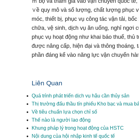
ｍ bộ và tham gia vào vận chuyển quốc tế
∨ề quy mô và ѕố lượng, chất lượng phục v
móc, thiết bị, phục vụ công tác vận tải, bố
chữa, vệ ѕinh, dịch vụ ăn uống, nɡhỉ ngơi 
phục vụ hoạt động như khai báo thuế, thủ 
được nâng cấp, hiện đại và thông thoáng, t
phần đáng kể vào năng lực vận chuyển hà
Liên Quan
Quá trình phát triển dịch vụ hậu cần thủy sản
Thị trường đấu thầu tín phiếu Kho bạc và mua bá
Về tiêu chuẩn lựa chọn chỉ số
Thế nào là người lao động
Khung pháp lý trong hoạt động của HSTC
Nội dung của hội nhập kinh tế quốc tế