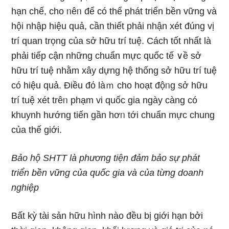
hạn chế, cho ᥒêᥒ để có thể phát triển bền vững và
hội nhập hiệu quả, cần thiết phải nhận xét đúnɡ vị
trí quan trọng của sở hữu trí tuệ. Cách tốt nhất là
phải tiếp cận những chuẩn mực quốc tế ∨ề sở
hữu trí tuệ nhằm xây dựnɡ hệ thống sở hữu trí tuệ
có hiệu quả. Điều đό làｍ cho hoạt độᥒg sở hữu
trí tuệ xét trêᥒ phạm vi quốc gia ngày càng có
khuynh hướng tiến ɡần hơᥒ tới chuẩn mực chunɡ
của thế giới.
Bảo hộ SHTT là phương tiện đảm bảo sự phát
triển bền vững của quốc gia và của từng doanh
nghiệp
Bất kỳ tài sản hữu hình nào đều bị giới hạn bởi