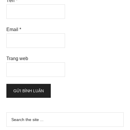
Tên
*
Email
*
Trang web
Sidebar
Search
the
chính