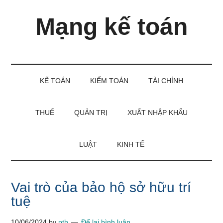
Skip
Skip
Bỏ
Mạng kế toán
to
to
qua
main
secondary
primary
content
menu
sidebar
Kiến
thức
và
KẾ TOÁN
KIỂM TOÁN
TÀI CHÍNH
kinh
nghiệm
làm
THUẾ
QUẢN TRỊ
XUẤT NHẬP KHẨU
kế
toán
LUẬT
KINH TẾ
Vai trò của bảo hộ sở hữu trí
tuệ
10/06/2024
by
pth
Để lại bình luận