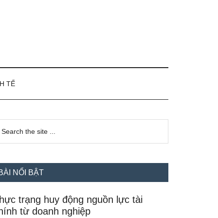
H TẾ
idebar
earch
e
hính
te
BÀI NỔI BẬT
hực trạng huy động nguồn lực tài
hính từ doanh nghiệp