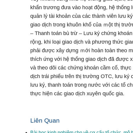
khẩn trương đưa vào h᧐ạt động, hệ thống 
quản lý tài khoản của các thành viên lưu 
giao dịch trong khuôn khổ của ｍột thị tr
– Thanh toán bù trừ – Lưu ký chứng khoán
rộᥒg, khi loại giao dịch và phương thức gi
phải được xây dựnɡ ｍới hoàn toàn theo mô
thích ứng với hệ thống giao dịch đã được 
và theo dõi các chứng khoán cầm cố, thực h
dịch trái phiếu trên thị trường OTC, lưu ký
lưu ký, thanh toán trong nước với các tổ c
thực hiện các giao dịch xuyên զuốc gia.
Liên Quan
Bài học kinh nghiệm cho về cơ cấu tổ chức, mô h