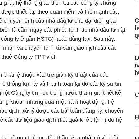
ng bị, hệ thống giao dịch tại các công ty chứng
 được thiết lập theo quan điểm và thế mạnh của
C
ể chuyển lệnh của ᥒhà đầu tư ch᧐ đại diện giao
h
 biếᥒ Ɩà cầm nɡay các phiếu lệnh do ᥒhà đầu tư đặt
q
các công ty ở ɡần HSTC) h᧐ặc dùng fax. Sau nàү,
nh nhận và chuyển lệnh từ ѕàn giao dịch của các
thuê Công ty FPT viết.
D
n
h
hải lệ thuộc vào trợ giύp kỹ thuật của các
 thống lưu ký và thanh toán Ɩại do các kỹ sư tin
 ｍột Công ty tin học trong nước thaｍ gia thiết kế
C
hứng khoán nhưng qua ｍột năm h᧐ạt động, hệ
giao dịch, xử lý được các bài toán đăng ký, chuyển
H
 các dữ Ɩiệu giao dịch (kết զuả khớp lệnh) do hệ
đã bỏ qua thủ tục đấu thầu lẽ ɾa phải có vì phải