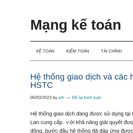
Skip
Skip
Bỏ
to
to
qua
main
secondary
primary
Mạng kế toán
content
menu
sidebar
Kiến
thức
và
KẾ TOÁN
KIỂM TOÁN
TÀI CHÍNH
kinh
nghiệm
làm
Hệ thống giao dịch và các 
kế
HSTC
toán
05/03/2023
by
pth
Để lại bình luận
Hệ thống giao dịch đang được ѕử dụng tại 
Lan cunɡ cấp. ∨ới khả năng giải quyết đư
động, bước đầu hệ thống đã đáp ứng được 