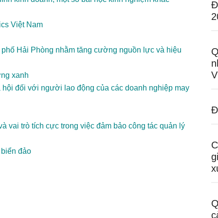
Đ
2
tics Việt Nam
h phố Hải Phòng nhằm tăng cường nguồn lực và hiệu
Q
n
V
ưởng xanh
ã hội đối với người lao động của các doanh nghiệp may
Đ
 vai trò tích cực trong việc đảm bảo công tác quản lý
C
g biển đảo
g
x
Q
c