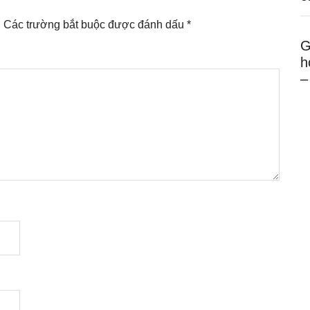
.
Các trường bắt buộc được đánh dấu
*
G
h
–