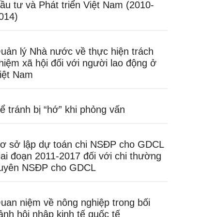
ầu tư và Phát triển Việt Nam (2010-
014)
uản lý Nhà nước về thực hiện trách
hiệm xã hội đối với người lao động ở
iệt Nam
ể tránh bị “hớ” khi phỏng vấn
ơ sở lập dự toán chi NSĐP cho GDCL
iai đoạn 2011-2017 đối với chi thường
uyên NSĐP cho GDCL
uan niệm về nông nghiệp trong bối
ảnh hội nhập kinh tế quốc tế