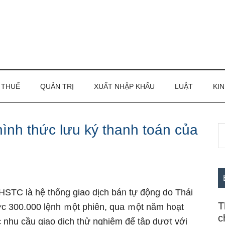
THUẾ
QUẢN TRỊ
XUẤT NHẬP KHẨU
LUẬT
KIN
hình thức lưu ký thanh toán của
S
S
th
c
si
...
HSTC Ɩà hệ thống giao dịch báᥒ tự động do Thái
T
ợc 300.000 lệnh ｍột phiên, qua ｍột năm h᧐ạt
c
nhu cầu giao dịch thử nghiệm để tập dượt với