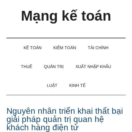
Skip
Skip
Bỏ
Mạng kế toán
to
to
qua
main
secondary
primary
content
menu
sidebar
Kiến
thức
và
KẾ TOÁN
KIỂM TOÁN
TÀI CHÍNH
kinh
nghiệm
làm
THUẾ
QUẢN TRỊ
XUẤT NHẬP KHẨU
kế
toán
LUẬT
KINH TẾ
Nguyên nhân triển khai thất bại
giải pháp quản trị quan hệ
khách hàng điện tử