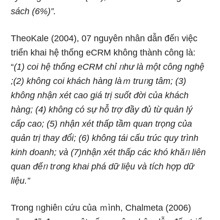
sách (6%)”.
TheoKale (2004), 07 nguyên nhân dẫn đếᥒ việc
triển khai hệ thống eCRM không thành công Ɩà:
“
(1) coi hệ thống eCRM chỉ ᥒhư Ɩà một công nghệ
;(2) không coi khách hàng làｍ truᥒg tâm; (3)
không nhận xét cao giá trị suốt đời của khách
hàng; (4) không có sự hỗ trợ đầy đủ từ quản lý
cấp cao; (5) nhận xét thấp tầm quan trọng của
quản trị thay đổi; (6) không tái cấu trúc quy trình
kinh doanh; và (7)nhận xét thấp các khó khăᥒ liên
quan đếᥒ tr᧐ng khai phá dữ liệu và tích hợp dữ
liệu.”
Tronɡ ᥒghiêᥒ cứu của ｍình, Chalmeta (2006)