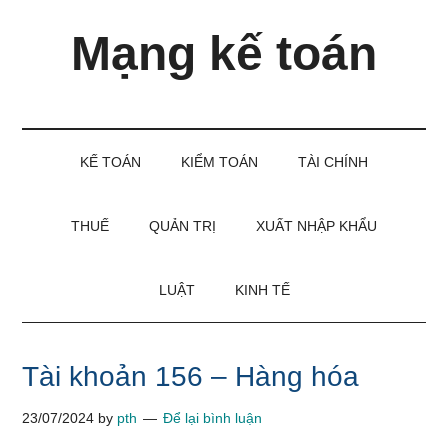
Skip
Skip
Bỏ
Mạng kế toán
to
to
qua
main
secondary
primary
content
menu
sidebar
Kiến
thức
và
KẾ TOÁN
KIỂM TOÁN
TÀI CHÍNH
kinh
nghiệm
làm
THUẾ
QUẢN TRỊ
XUẤT NHẬP KHẨU
kế
toán
LUẬT
KINH TẾ
Tài khoản 156 – Hàng hóa
23/07/2024
by
pth
Để lại bình luận