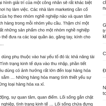
c
i hình giải trí của một công nhân sẽ rất khác biệt
n
 nơi họ làm việc. Các nhà làm marketing cần cố
của họ theo nhóm nghề nghiệp nào và quan tâm
h hàng trong mỗi nhóm yêu cầu. Thậm chí một
G
xuất những sản phẩm cho một nhóm nghề nghiệp
t
k
hể đưa ra các loại quần áo, găng tay, kính cho
c…
C
u dùng phụ thuộc vào hai yếu tố đó là: khả năng tài
Tình trạng kinh tế dựa vào thu nhập, phần tiết
Đ
tiêu dùng có ảnh hưởng rất lớn đến loại hàng hóa
 sắm … Những hàng hóa mang tính thiết yếu sự
ng loại hàng hóa xa xỉ.
N
t
động, sự quan tâm, quan điểm. Lối sống gắn chặt
 nghiệp, tình trạng kinh tế … Lối sống chứa đựng