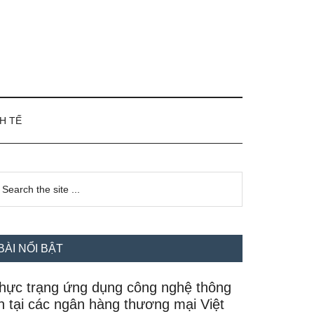
H TẾ
idebar
earch
e
hính
te
BÀI NỔI BẬT
hực trạng ứng dụng công nghệ thông
in tại các ngân hàng thương mại Việt