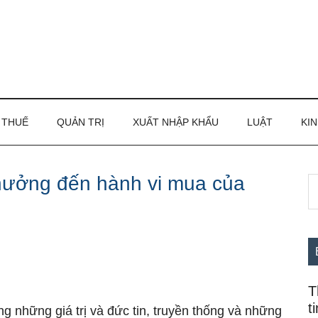
THUẾ
QUẢN TRỊ
XUẤT NHẬP KHẨU
LUẬT
KIN
hưởng đến hành vi mua của
S
S
th
c
si
...
T
t
g những giá trị và đức tin, truyền thống và những