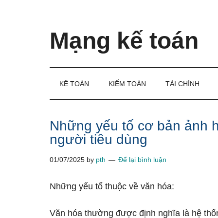
Skip
Skip
Bỏ
to
to
qua
main
secondary
primary
Mạng kế toán
content
menu
sidebar
Kiến
thức
và
KẾ TOÁN
KIỂM TOÁN
TÀI CHÍNH
kinh
nghiệm
làm
Những yếu tố cơ bản ảnh 
kế
người tiêu dùng
toán
01/07/2025
by
pth
Để lại bình luận
Những yếu tố thuộc về văn hóa:
Văn hóa thường được định nghĩa là hệ thốn