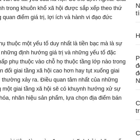
N
nh trong khuôn khổ xã hội được sắp xếp theo thứ
t
uan điểm giá trị, lợi ích và hành vi đạo đức
H
ụ thuộc một yếu tố duy nhất là tiền bạc mà là sự
, những định hướng giá trị và những yếu tố đặc
P
hấp phụ thuộc vào chỗ họ thuộc tầng lớp nào trong
đ
 đổi giai tầng xã hội cao hơn hay tụt xuống giai
đ
ng thường xảy ra. Điều quan tâm nhất của những
N
 một giai tầng xã hội sẽ có khuynh hướng xử sự
 hóa, nhãn hiệu sản phẩm, lựa chọn địa điểm bán
C
t
C