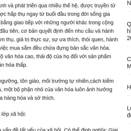
N
h và phát triển qua nhiều thế hệ, được truyền từ
c hấp thụ ngay từ buổi đầu trong đời sống gia
và bằng giao tiếp với những người khác trong cộng
Q
h
đầu tiên, cơ bản quyết định đến nhu cầu và hành
2
 thụ, giá trị thực sự, sự ưa thích, thói quen, hành
 việc mua sắm đều chứa đựng bản sắc văn hóa.
độ văn hóa cao, thái độ của họ đối với sản phẩm
C
ăn hóa thấp.
M
 ngưỡng, tôn giáo, môi trường tự nhiên,cách kiếm
H
a, một bộ phận nhỏ của văn hóa luôn ảnh hưởng
a hàng hóa và sở thích.
L
 lớp xã hội:
đ
à vấn đề tất yếu của xã hội. Có thể định nghĩa: Giai