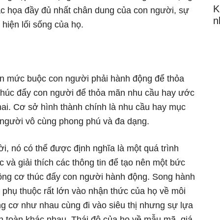
K
ác họa đầy đủ nhất chân dung của con người, sự
n
hiện lối sống của họ.
đến mức buộc con người phải hành động để thỏa
 thúc đẩy con người để thỏa mãn nhu cầu hay ước
hai. Cơ sở hình thành chính là nhu cầu hay mục
 người vô cùng phong phú và đa dạng.
i, nó có thể được định nghĩa là một quá trình
 và giải thích các thông tin để tạo nên một bức
 Động cơ thúc đẩy con người hành động. Song hành
 phụ thuộc rất lớn vào nhận thức của họ về môi
g cơ như nhau cùng đi vào siêu thị nhưng sự lựa
n toàn khác nhau. Thái độ của họ về mẫu mã, giá