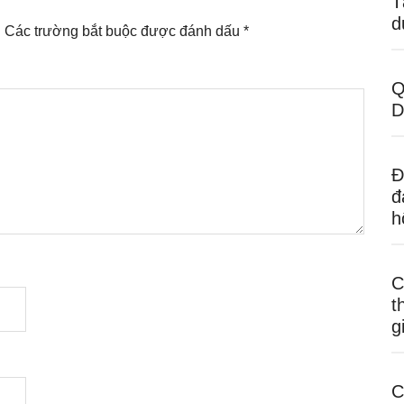
T
d
.
Các trường bắt buộc được đánh dấu
*
Q
D
Đ
đ
h
C
t
g
C