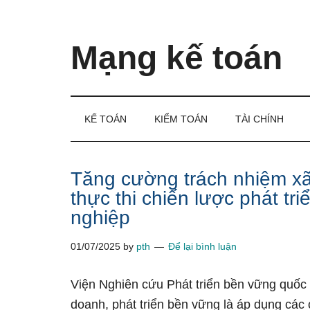
Skip
Skip
Bỏ
to
to
qua
main
secondary
primary
Mạng kế toán
content
menu
sidebar
Kiến
thức
và
KẾ TOÁN
KIỂM TOÁN
TÀI CHÍNH
kinh
nghiệm
làm
Tăng cường trách nhiệm xã 
kế
thực thi chiến lược phát t
toán
nghiệp
01/07/2025
by
pth
Để lại bình luận
Viện Nghiên cứu Phát triển bền vững quốc 
doanh, phát triển bền vững là áp dụng các