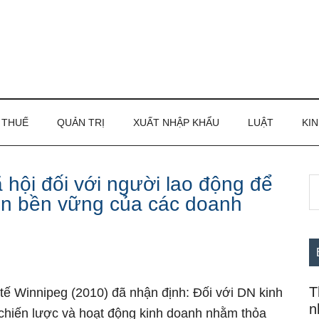
THUẾ
QUẢN TRỊ
XUẤT NHẬP KHẨU
LUẬT
KIN
hội đối với người lao động để
S
S
riển bền vững của các doanh
th
c
si
...
T
tế Winnipeg (2010) đã nhận định: Đối với DN kinh
n
 chiến lược và hoạt động kinh doanh nhằm thỏa