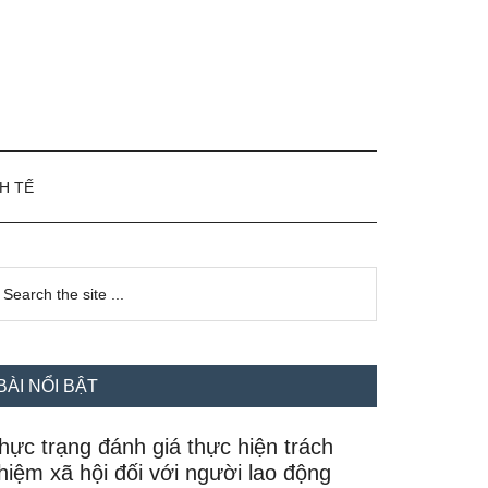
H TẾ
idebar
earch
e
hính
te
BÀI NỔI BẬT
hực trạng đánh giá thực hiện trách
hiệm xã hội đối với người lao động