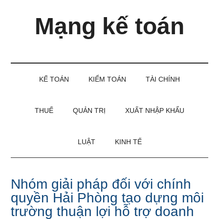
Skip
Skip
Bỏ
Mạng kế toán
to
to
qua
main
secondary
primary
content
menu
sidebar
Kiến
thức
và
KẾ TOÁN
KIỂM TOÁN
TÀI CHÍNH
kinh
nghiệm
làm
THUẾ
QUẢN TRỊ
XUẤT NHẬP KHẨU
kế
toán
LUẬT
KINH TẾ
Nhóm giải pháp đối với chính
quyền Hải Phòng tạo dựng môi
trường thuận lợi hỗ trợ doanh