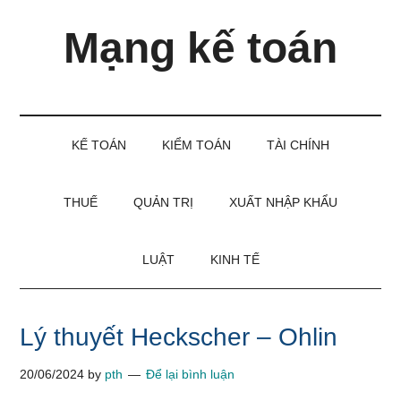
Skip
Skip
Bỏ
Mạng kế toán
to
to
qua
main
secondary
primary
content
menu
sidebar
Kiến
thức
và
KẾ TOÁN
KIỂM TOÁN
TÀI CHÍNH
kinh
nghiệm
làm
THUẾ
QUẢN TRỊ
XUẤT NHẬP KHẨU
kế
toán
LUẬT
KINH TẾ
Lý thuyết Heckscher – Ohlin
20/06/2024
by
pth
Để lại bình luận