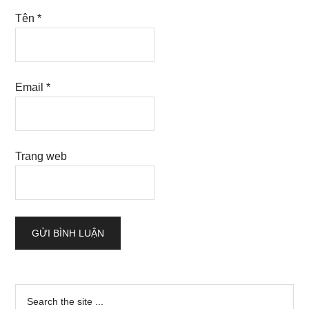
Tên
*
Email
*
Trang web
Sidebar
Search