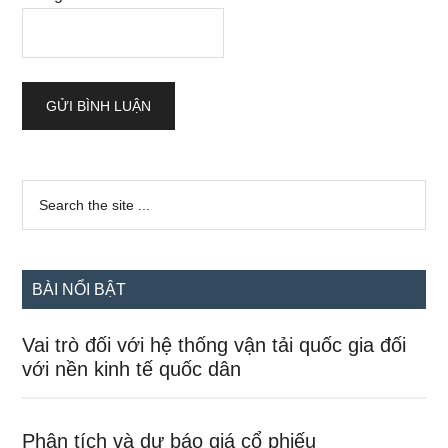
Sidebar
Search
the
chính
site
...
BÀI NỔI BẬT
Vai trò đối với hệ thống vận tải quốc gia đối
với nền kinh tế quốc dân
Phân tích và dự báo giá cổ phiếu