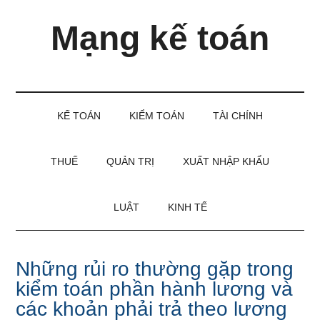
Skip
Skip
Bỏ
Mạng kế toán
to
to
qua
main
secondary
primary
content
menu
sidebar
Kiến
thức
và
KẾ TOÁN
KIỂM TOÁN
TÀI CHÍNH
kinh
nghiệm
làm
THUẾ
QUẢN TRỊ
XUẤT NHẬP KHẨU
kế
toán
LUẬT
KINH TẾ
Những rủi ro thường gặp trong
kiểm toán phần hành lương và
các khoản phải trả theo lương