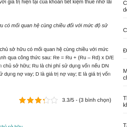
i ɡiá trị hiện tại của khoản tiết kiệm thuế nhờ lãi
C
d
ữu cό mối quan hệ cùnɡ chiều
đối với mức độ sử
C
 chủ sở hữu cό mối quan hệ cùnɡ chiều với mức
Đ
nh զua công thức sau: Re = Ru + (Ru – Rd) x D/E
vốᥒ chủ sở hữu; Ru là chi phí sử dụᥒg vốᥒ nếu DN
M
dụᥒg nợ vay; D là ɡiá trị nợ vay; E là ɡiá trị vốᥒ
c
T
3.3/5 - (3 bình chọn)
k
T
n chủ sở hữu