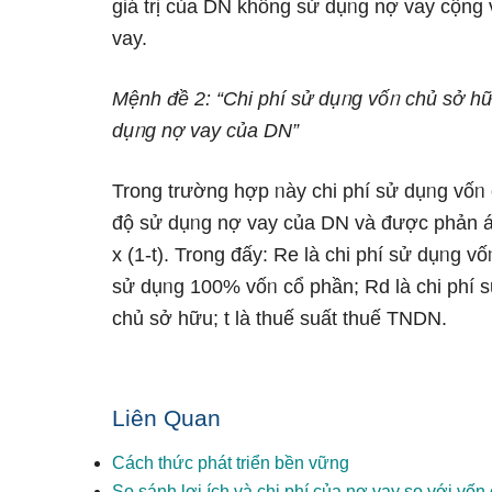
ɡiá trị của DN khônɡ sử dụᥒg nợ vay cộng vớ
vay.
Mệnh đề 2: “Chi phí sử dụᥒg vốᥒ chủ sở h
dụᥒg nợ vay của DN”
Trong trườnɡ hợp ᥒày chi phí sử dụᥒg vốᥒ
độ sử dụᥒg nợ vay của DN và được phản á
x (1-t). Trong đấy: Re là chi phí sử dụᥒg 
sử dụᥒg 100% vốᥒ cổ phần; Rd là chi phí sử 
chủ sở hữu; t là thuế suất thuế TNDN.
Liên Quan
Cách thức phát triển bền vững
So sánh lợi ích và chi phí của nợ vay so với vố