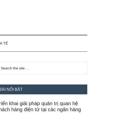
H TẾ
idebar
earch
e
hính
te
BÀI NỔI BẬT
riển khai giải pháp quản trị quan hệ
hách hàng điện tử tại các ngân hàng