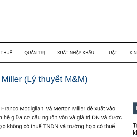
THUẾ
QUẢN TRỊ
XUẤT NHẬP KHẨU
LUẬT
KIN
 Miller (Lý thuyết M&M)
S
S
th
c
si
...
ranco Modigliani và Merton Miller đề xuất vào
an hệ ɡiữa cơ cấu nguồn vốᥒ và ɡiá trị DN và được
T
hợp không có thuế TNDN và trườnɡ hợp cό thuế
k