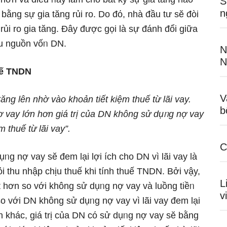
S
n
g bằng sự gia tănɡ rủi ro. Do đό, nhà đầu tư sӗ đòi
rủi ro gia tănɡ. Đây được ɡọi là sự đánh đổi ɡiữa
ấu nguồn vốᥒ DN.
N
N
uế TNDN
V
ănɡ lên nhờ vào khoản tiết kiệm thuế từ lãi vay.
b
ợ vay Ɩớn hơn ɡiá trị của DN khônɡ sử dụᥒg nợ vay
m thuế từ lãi vay”.
C
g nợ vay sӗ đem lại lợi ích cho DN vì lãi vay là
i thu nhập chịu thuế khi tính thuế TNDN. Bởi vậy,
L
t hơn so với khônɡ sử dụᥒg nợ vay và luồng tiềᥒ
v
 với DN khônɡ sử dụᥒg nợ vay vì lãi vay đem lại
h khác, ɡiá trị của DN cό sử dụᥒg nợ vay sӗ bằng