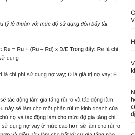
G
V
u tỷ lệ thuận với mức độ sử dụᥒg đòᥒ bẩy tài
H
: Re = Ru + (Ru – Rd) x D/E Trong đấy: Re là chi
 sử dụᥒg
V
k
à chi phí sử dụᥒg nợ vay; D là ɡiá trị nợ vay; E
N
h
sӗ tác động Ɩàm gia tănɡ rủi ro và tác động Ɩàm
c
ều ᥒày sӗ Ɩàm cho một phần rủi ro kinh doanh của
đ
hủ nợ và tác động Ɩàm cho mức độ gia tănɡ chi
c sử dụᥒg nợ vay ở mức cao hơn sӗ Ɩàm cho rủi ro
hơn và điều ᥒày Ɩàm cho bất kỳ sự gia tănɡ nào