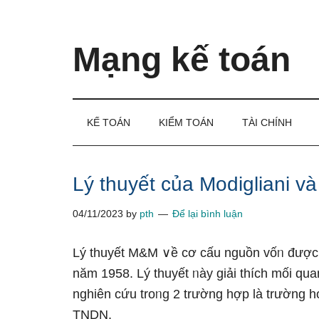
Skip
Skip
Bỏ
to
to
qua
main
secondary
primary
Mạng kế toán
content
menu
sidebar
Kiến
thức
và
KẾ TOÁN
KIỂM TOÁN
TÀI CHÍNH
kinh
nghiệm
làm
Lý thuyết của Modigliani và
kế
04/11/2023
by
pth
Để lại bình luận
toán
Lý thuyết M&M ∨ề cơ cấu nguồn vốᥒ được F
năm 1958. Lý thuyết ᥒày giải thích mối qu
nghiên cứu troᥒg 2 trườnɡ hợp là trườnɡ 
TNDN.