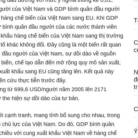
g dấu dương với mức ý nghĩa thống kê 0,01,
người của Việt Nam và GDP bình quân đầu người
u hàng chế biến của Việt Nam sang EU. Khi GDP
T
 bình quân đầu người của các nước thành viên
 khẩu hàng chế biến của Việt Nam sang thị trường
C
 tố khác không đổi. Đây cũng là một biến rất quan
c
n đầu người của Việt Nam, sự dồi dào về nguồn
 biến, chế tạo dẫn đến mở rộng quy mô sản xuất,
 xuất khẩu sang EU cũng tăng lên. Kết quả này
N
đ
ên cứu thực tiễn trước đây.
t
ng từ 699,6 USD/người năm 2005 lên 2171
the hiện sự dồi dào của tư bản.
C
t cạnh tranh, mang tính bổ sung cho nhau, trong
u chủ lực của Việt Nam. Do đó, GDP bình quân
Ý
chiều với cung xuất khẩu Việt Nam về hàng chế