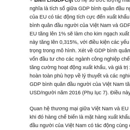
+
Biến LnGDPCijt
có hệ số ước lượng man
nghĩa là tích số giữa GDP bình quân đầu 
của EU có tác động tích cực đến xuất khẩ
bình quân đầu người của Việt Nam và GDP
EU tăng lên 1% sẽ làm cho kim ngạch xuất
này tăng lên 0,315%, với điều kiện các yếu
trọng trong mô hình. Xét về GDP bình quâ
vốn đầu tư cho các ngành công nghiệp chế
tăng cường hoạt động xuất khẩu, và giá trị
hoàn toàn phù hợp về lý thuyết và các nghi
GDP bình quân đầu người của Việt Nam tă
USD/người năm 2016 (Phụ lục 7). Điều này 
Quan hệ thương mại giữa Việt Nam và EU í
khi đó hàng chế biến là mặt hàng xuất khẩ
đầu người của Việt Nam có tác động cùng 