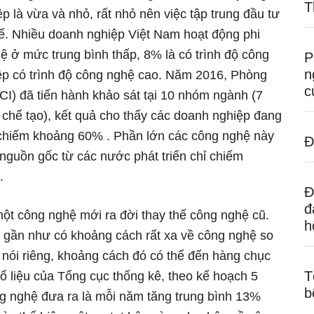
T
là vừa và nhỏ, rất nhỏ nên việc tập trung đầu tư
ế. Nhiều doanh nghiệp Việt Nam hoạt động phi
 ở mức trung bình thấp, 8% là có trình độ công
P
n
ệp có trình độ công nghệ cao. Năm 2016, Phòng
c
) đã tiến hành khảo sát tại 10 nhóm ngành (7
 chế tạo), kết quả cho thấy các doanh nghiệp đang
 chiếm khoảng 60% . Phần lớn các công nghệ này
Đ
 nguồn gốc từ các nước phát triển chỉ chiếm
.
Đ
đ
t công nghệ mới ra đời thay thế công nghệ cũ.
h
a gần như có khoảng cách rất xa về công nghệ so
 nói riêng, khoảng cách đó có thể đến hàng chục
T
ố liệu của Tổng cục thống kê, theo kế hoạch 5
b
ng nghệ đưa ra là mỗi năm tăng trung bình 13%