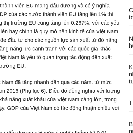
thành viên EU mang dấu dương và có ý nghĩa
C
DP của các nước thành viên EU tăng lên 1% thì
t
 thị trường EU cũng tăng lên 0,267%, với các yếu
lên hay chính là quy mô nền kinh tế của Việt Nam
N
n đe đầu tư cho các nguồn lực sản xuất từ đó nâng
h
ăng năng lực cạnh trạnh với các quốc gia khác
Việt Nam là yếu tố quan trọng tác động đến xuất
 trường EU.
K
n
t
ệt Nam đã tăng nhanh dần qua các năm, từ mức
m 2016 (Phụ lục 6). Điều đó đồng nghĩa với lượng
khả năng xuất khẩu của Việt Nam càng lớn, trong
T
ậy, GDP của Việt Nam có tác động thuận chiều với
.
B
n