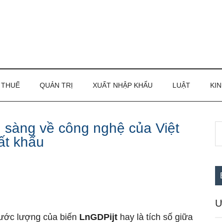
THUẾ
QUẢN TRỊ
XUẤT NHẬP KHẨU
LUẬT
KIN
 sàng về công nghệ của Việt
S
S
ất khẩu
th
c
si
...
Ư
 ước lượng của biến
LnGDPijt
hay là tích số giữa