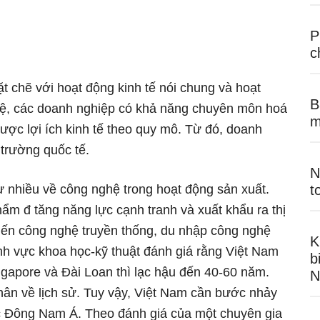
P
c
t chẽ với hoạt động kinh tế nói chung và hoạt
B
hệ, các doanh nghiệp có khả năng chuyên môn hoá
m
ược lợi ích kinh tế theo quy mô. Từ đó, doanh
 trường quốc tế.
N
ư nhiều về công nghệ trong hoạt động sản xuất.
t
ẩm đ tăng năng lực cạnh tranh và xuất khẩu ra thị
 tiến công nghệ truyền thống, du nhập công nghệ
K
ĩnh vực khoa học-kỹ thuật đánh giá rằng Việt Nam
b
gapore và Đài Loan thì lạc hậu đến 40-60 năm.
N
ân về lịch sử. Tuy vậy, Việt Nam cần bước nhảy
ực Đông Nam Á. Theo đánh giá của một chuyên gia