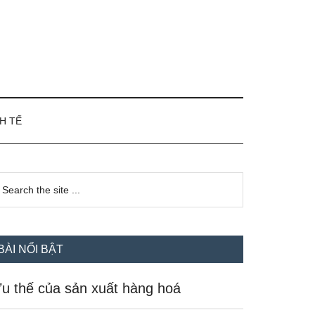
H TẾ
idebar
earch
e
hính
te
BÀI NỔI BẬT
u thế của sản xuất hàng hoá