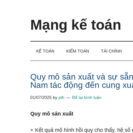
Skip
Skip
Bỏ
to
to
qua
main
secondary
primary
Mạng kế toán
content
menu
sidebar
Kiến
thức
và
KẾ TOÁN
KIỂM TOÁN
TÀI CHÍNH
kinh
nghiệm
làm
Quy mô sản xuất và sự sẵn
kế
Nam tác động đến cung xu
toán
01/07/2025
by
pth
Để lại bình luận
Quy mô sản xuất
+ Kết quả mô hình hồi quy cho thấy, hệ số