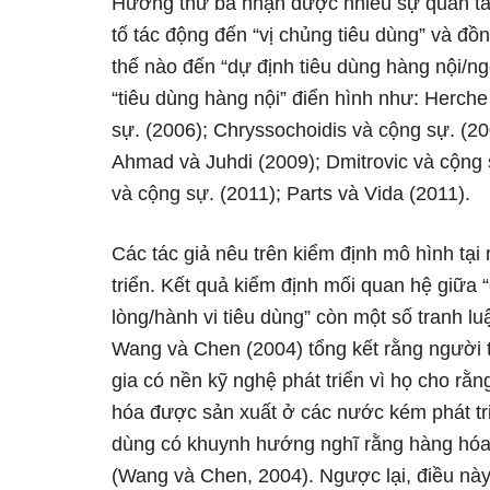
Hướng thứ ba nhận được nhiều sự quan tâ
tố tác động đến “vị chủng tiêu dùng” và đồ
thế nào đến “dự định tiêu dùng hàng nội/ng
“tiêu dùng hàng nội” điển hình như: Herche
sự. (2006); Chryssochoidis và cộng sự. (2
Ahmad và Juhdi (2009); Dmitrovic và cộng 
và cộng sự. (2011); Parts và Vida (2011).
Các tác giả nêu trên kiểm định mô hình tại
triển. Kết quả kiểm định mối quan hệ giữa 
lòng/hành vi tiêu dùng” còn một số tranh lu
Wang và Chen (2004) tổng kết rằng người
gia có nền kỹ nghệ phát triển vì họ cho rằ
hóa được sản xuất ở các nước kém phát tri
dùng có khuynh hướng nghĩ rằng hàng hóa 
(Wang và Chen, 2004). Ngược lại, điều này