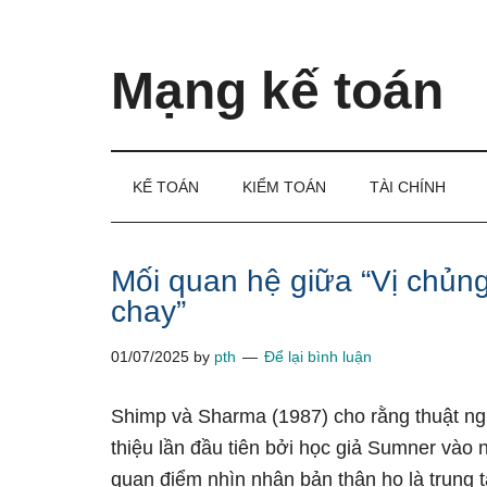
Skip
Skip
Bỏ
to
to
qua
main
secondary
primary
Mạng kế toán
content
menu
sidebar
Kiến
thức
và
KẾ TOÁN
KIỂM TOÁN
TÀI CHÍNH
kinh
nghiệm
làm
Mối quan hệ giữa “Vị chủng
kế
chay”
toán
01/07/2025
by
pth
Để lại bình luận
Shimp và Sharma (1987) cho rằng thuật ngữ
thiệu lần đầu tiên bởi học giả Sumner vào 
quan điểm nhìn nhận bản thân họ là trung