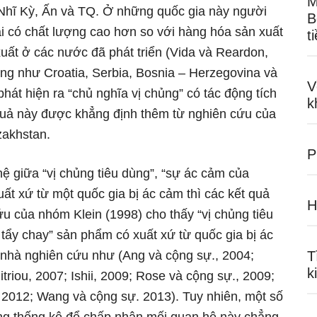
M
 Nhĩ Kỳ, Ấn và TQ. Ở những quốc gia này người
B
i có chất lượng cao hơn so với hàng hóa sản xuất
t
uất ở các nước đã phát triển (Vida và Reardon,
ờng như Croatia, Serbia, Bosnia – Herzegovina và
V
hát hiện ra “chủ nghĩa vị chủng” có tác động tích
k
 quả này được khẳng định thêm từ nghiên cứu của
zakhstan.
P
hệ giữa “vị chủng tiêu dùng”, “sự ác cảm của
uất xứ từ một quốc gia bị ác cảm thì các kết quả
H
u của nhóm Klein (1998) cho thấy “vị chủng tiêu
tẩy chay” sản phẩm có xuất xứ từ quốc gia bị ác
nhà nghiên cứu như (Ang và cộng sự., 2004;
T
k
triou, 2007; Ishii, 2009; Rose và cộng sự., 2009;
 2012; Wang và cộng sự. 2013). Tuy nhiên, một số