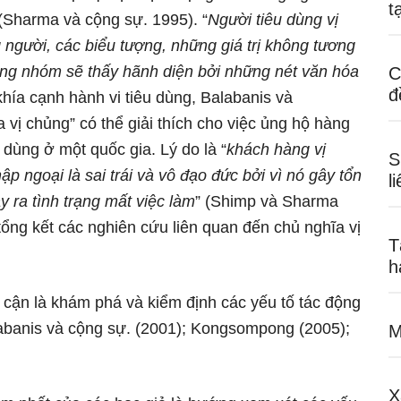
t
 (Sharma và cộng sự. 1995). “
Người tiêu dùng vị
người, các biểu tượng, những giá trị không tương
ong nhóm sẽ thấy hãnh diện bởi những nét văn hóa
C
đ
khía cạnh hành vi tiêu dùng, Balabanis và
vị chủng” có thể giải thích cho việc ủng hộ hàng
 dùng ở một quốc gia. Lý do là “
khách hàng vị
S
 ngoại là sai trái và vô đạo đức bởi vì nó gây tổn
l
y ra tình trạng mất việc
làm
” (Shimp và Sharma
tổng kết các nghiên cứu liên quan đến chủ nghĩa vị
T
h
cận là khám phá và kiểm định các yếu tố tác động
labanis và cộng sự. (2001); Kongsompong (2005);
M
X