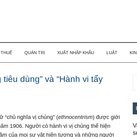
THUẾ
QUẢN TRỊ
XUẤT NHẬP KHẨU
LUẬT
KIN
 tiêu dùng” và “Hành vi tẩy
S
S
th
c
si
...
 “chủ nghĩa vị chủng” (
ethnocentrism
) được giới
V
năm 1906. Người có hành vi vị chủng thể hiện
s
 tâm của mọi sự vật hiện tượng và những người