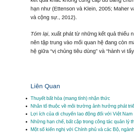
kết quả khác không cung cấp đủ bằng chứ
hạn như (Ettenson và Klein, 2005; Maher v
và cộng sự., 2012).
Tóm lại
, xuất phát từ những kết quả thiếu
nên tập trung vào mối quan hệ đang còn m
hệ giữa “vị chủng tiêu dùng” và “hành vi t
Liên Quan
Thuyết bất hòa (mang tính) nhận thức
Nhân tố thuộc về môi trường ảnh hưởng phát tri
Lợi ích của di chuyển lao động đối với Việt Nam
Những hạn chế, bất cập trong công tác quản lý 
Một số kiến nghị với Chính phủ và các Bộ, ngành 