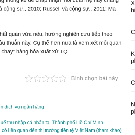
ng thống kê để chấp nhận mối quan hệ này chẳng
X
à cộng sự., 2010; Russell và cộng sự., 2011; Ma
h
C
 nhất quán vừa nêu, hướng nghiên cứu tiếp theo
âu thuẫn này. Cụ thể hơn nữa là xem xét mối quan
ẩy chay” hàng hóa xuất xứ TQ.
K
p
Bình chọn bài này
C
N
ển dịch vụ ngân hàng
p
thuế thu nhập cá nhân tại Thành phố Hồ Chí Minh
có liên quan đến thị trường tiền tệ Việt Nam (tham khảo)