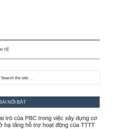
H TẾ
idebar
earch
e
hính
te
BÀI NỔI BẬT
ai trò của PBC trong việc xây dựng cơ
ở hạ tầng hỗ trợ hoạt động của TTTT