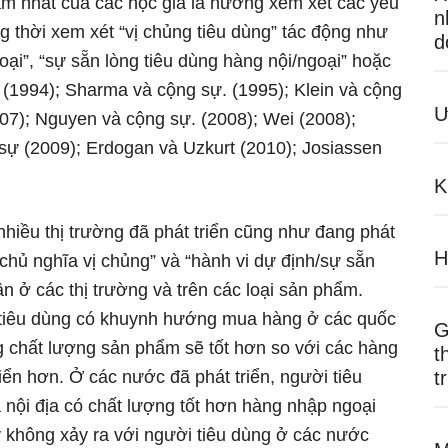
m nhất của các học giả là hướng xem xét các yếu
n
ng thời xem xét “vị chủng tiêu dùng” tác động như
d
oại”, “sự sẵn lòng tiêu dùng hàng nội/ngoại” hoặc
 (1994); Sharma và cộng sự. (1995); Klein và cộng
Ư
007); Nguyen và cộng sự. (2008); Wei (2008);
sự (2009); Erdogan và Uzkurt (2010); Josiassen
K
 nhiều thị trường đã phát triển cũng như đang phát
H
“chủ nghĩa vị chủng” và “hành vi dự định/sự sẵn
ận ở các thị trường và trên các loại sản phẩm.
 tiêu dùng có khuynh hướng mua hàng ở các quốc
G
ng chất lượng sản phẩm sẽ tốt hơn so với các hàng
t
ển hơn. Ở các nước đã phát triển, người tiêu
t
nội địa có chất lượng tốt hơn hàng nhập ngoại
 không xảy ra với người tiêu dùng ở các nước