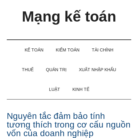
Skip
Skip
Bỏ
Mạng kế toán
to
to
qua
main
secondary
primary
content
menu
sidebar
Kiến
thức
và
KẾ TOÁN
KIỂM TOÁN
TÀI CHÍNH
kinh
nghiệm
làm
THUẾ
QUẢN TRỊ
XUẤT NHẬP KHẨU
kế
toán
LUẬT
KINH TẾ
Nguyên tắc đảm bảo tính
tương thích trong cơ cấu nguồn
vốn của doanh nghiệp