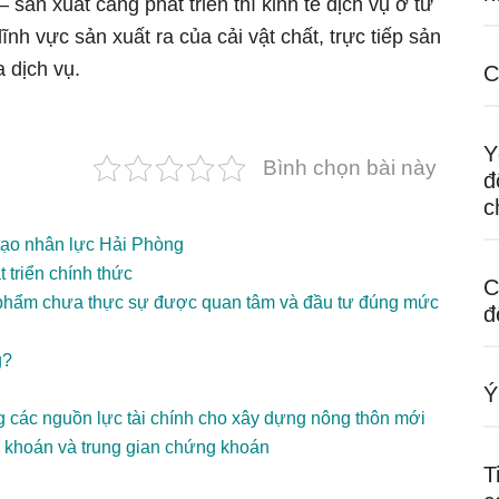
– sản xuất càng phát triển thì kinh tế dịch vụ ở tư
nh vực sản xuất ra của cải vật chất, trực tiếp sản
 dịch vụ.
C
Y
Bình chọn bài này
đ
c
tạo nhân lực Hải Phòng
 triển chính thức
C
 phẩm chưa thực sự được quan tâm và đầu tư đúng mức
đ
g?
Ý
g các nguồn lực tài chính cho xây dựng nông thôn mới
g khoán và trung gian chứng khoán
T