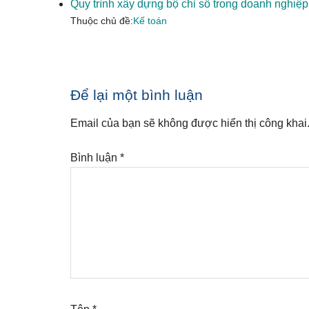
Quy trình xây dựng bộ chỉ số trong doanh nghiệp
Thuộc chủ đề:
Kế toán
Reader
Để lại một bình luận
Interactions
Email của bạn sẽ không được hiển thị công khai
Bình luận
*