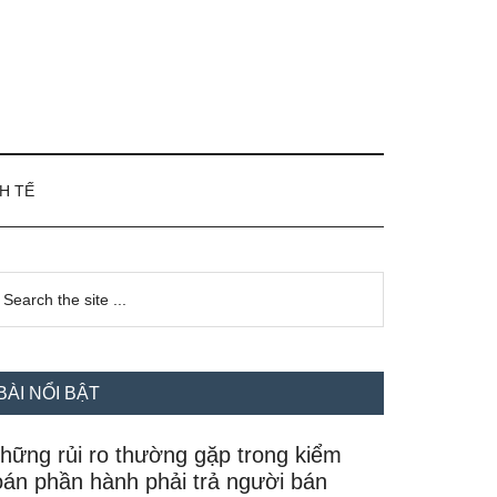
H TẾ
idebar
earch
e
hính
te
BÀI NỔI BẬT
hững rủi ro thường gặp trong kiểm
oán phần hành phải trả người bán