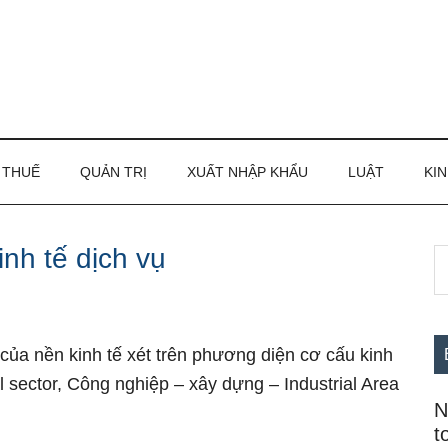
THUẾ
QUẢN TRỊ
XUẤT NHẬP KHẨU
LUẬT
KIN
nh tế dịch vụ
S
S
th
c
si
...
 của nền kinh tế xét trên phương diện cơ cấu kinh
l sector, Công nghiệp – xây dựng – Industrial Area
N
t