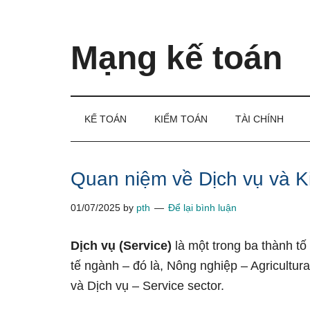
Skip
Skip
Bỏ
to
to
qua
main
secondary
primary
Mạng kế toán
content
menu
sidebar
Kiến
thức
và
KẾ TOÁN
KIỂM TOÁN
TÀI CHÍNH
kinh
nghiệm
làm
Quan niệm về Dịch vụ và Ki
kế
01/07/2025
by
pth
Để lại bình luận
toán
Dịch vụ (Service)
là một trong ba thành tố
tế ngành – đó là, Nông nghiệp – Agricultura
và Dịch vụ – Service sector.