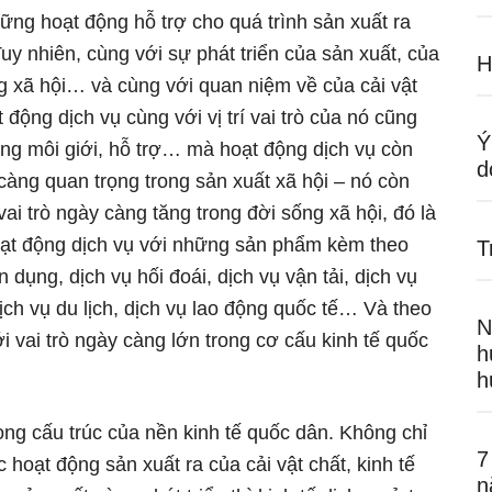
ững hoạt động hỗ trợ cho quá trình sản xuất ra
Tuy nhiên, cùng với sự phát triển của sản xuất, của
H
g xã hội… và cùng với quan niệm về của cải vật
 động dịch vụ cùng với vị trí vai trò của nó cũng
Ý
ộng môi giới, hỗ trợ… mà hoạt động dịch vụ còn
d
càng quan trọng trong sản xuất xã hội – nó còn
ai trò ngày càng tăng trong đời sống xã hội, đó là
oạt động dịch vụ với những sản phẩm kèm theo
T
n dụng, dịch vụ hối đoái, dịch vụ vận tải, dịch vụ
ch vụ du lịch, dịch vụ lao động quốc tế… Và theo
N
i vai trò ngày càng lớn trong cơ cấu kinh tế quốc
h
h
rong cấu trúc của nền kinh tế quốc dân. Không chỉ
7
ác hoạt động sản xuất ra của cải vật chất, kinh tế
n