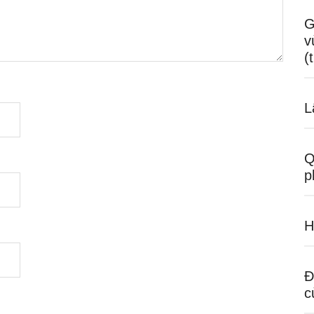
G
v
(
L
Q
p
H
Đ
c