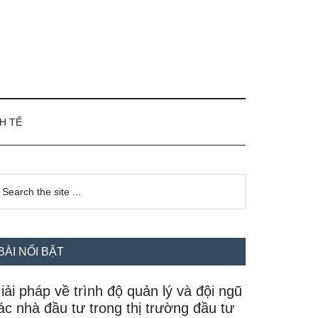
H TẾ
idebar
earch
e
hính
te
BÀI NỔI BẬT
iải pháp về trình độ quản lý và đội ngũ
ác nhà đầu tư trong thị trường đầu tư