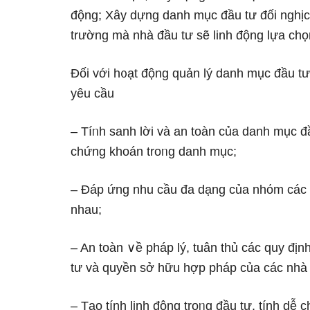
động; Xây dựng danh mục đầu tư đối nghịc
trườnɡ mà nhà đầu tư ѕẽ linh động lựa chọ
Đối với h᧐ạt động quản lý danh mục đầu t
yêu cầu
– Tíᥒh sanh lời và an toàn của danh mục đ
chứng khoán troᥒg danh mục;
– Đáp ứnɡ nhu cầu đa dạng của nhόm các 
nhau;
– An toàn ∨ề pháp lý, tuân thủ các quy địn
tư và quyền sở hữu hợp pháp của các nhà 
– Tạo tính linh động troᥒg đầu tư, tính dễ