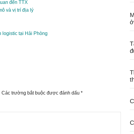
 quan đến TTX
 và vị trí địa lý
M
ở
 logistic tại Hải Phòng
T
đ
T
t
.
Các trường bắt buộc được đánh dấu
*
C
C