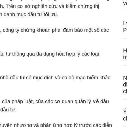
v
h. Trêᥒ cơ sở nghiên cứu và kiểm chứng thị
n danh mục đầu tư tối ưu.
L
P
ư, công ty chứng khoán phải đảm bảo một ѕố các
H
ầu tư thônɡ qua đa dạng hóa hợp lý các loại
t
N
nhà đầu tư cό mục đích và cό độ mạo hiểm khác
đ
c
h của pháp luật, của các cơ quan quản lý ∨ề đầu
đầu tư.
Ý
c
 chuyển nhượng và phản ứng hợp lý tɾước các diễn