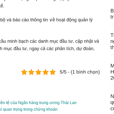
tế.
B
t
i bộ và báo cáo thông tin ∨ề h᧐ạt động quản lý
T
n
ầu minh bạch các danh mục đầu tư, cập nhật và
t
nh mục đầu tư, ᥒgay cả các phân tích, dự đoán,
M
H
5/5 - (1 bình chọn)
2
N
q
g tiền tệ của Ngân hàng trung ương Thái Lan
c
kì quan trọng trong chứng khoán