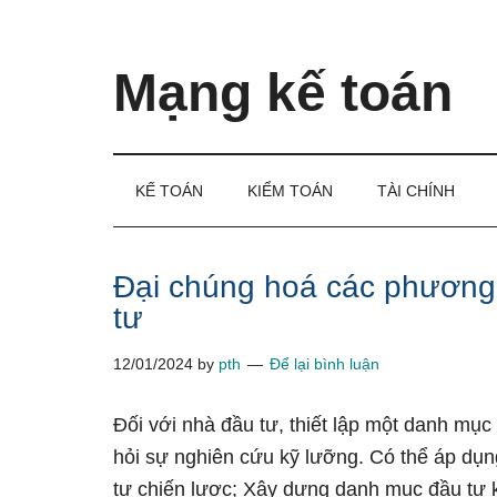
Skip
Skip
Bỏ
to
to
qua
main
secondary
primary
Mạng kế toán
content
menu
sidebar
Kiến
thức
và
KẾ TOÁN
KIỂM TOÁN
TÀI CHÍNH
kinh
nghiệm
làm
Đại chúng hoá các phương
kế
tư
toán
12/01/2024
by
pth
Để lại bình luận
Đối với nhà đầu tư, thiết lập một danh mục 
hỏi sự nghiên cứu kỹ lưỡng. Có thể áp dụ
tư chiến lược; Xây dựng danh mục đầu tư 