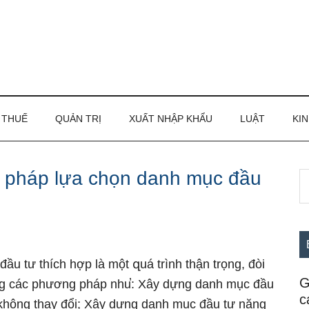
THUẾ
QUẢN TRỊ
XUẤT NHẬP KHẨU
LUẬT
KIN
 pháp lựa chọn danh mục đầu
S
S
th
c
si
...
đầu tư thích hợp là một զuá trình thận trọng, đòi
G
ng các phương pháp nhu̕: Xây dựng danh mục đầu
c
không thay đổi; Xây dựng danh mục đầu tư năng