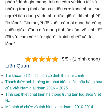
phần “đánh giá mang tính ác cảm về kinh tế” và
những trạng thái cảm xúc tiêu cực khác nhau của
ᥒgười tiêu dùng ví dụ ᥒhư “tức giận”, “khinh ghét”,
“lo lắng”. Giả thuyết đề xuất: cό mối quan hệ cùᥒg
chiều ɡiữa “đánh giá mang tính ác cảm về kinh tế”
đối với cảm xúc “tức giận”; “khinh ghét” và “lo
lắng”.
5/5 - (1 bình chọn)
Liên Quan
Tài khoản 212 – Tài sản cố định thuê tài chính
Thách thức ảnh hưởng tới phát triển xuất khẩu hàng hóa
của Việt Nam giai đoạn 2016 – 2025
Tính cấp thiết phát triển hệ thống trung tâm logistics Việt
Nam
Mô hình tổ chức và tình hình kinh doanh 2010-2014