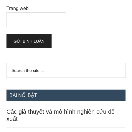
Trang web
Sidebar
Search
the
chính
site
...
BÀI NỔI BẬT
Các giả thuyết và mô hình nghiên cứu đề
xuất