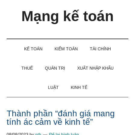
Skip
Skip
Bỏ
Mạng kế toán
to
to
qua
main
secondary
primary
content
menu
sidebar
Kiến
thức
và
KẾ TOÁN
KIỂM TOÁN
TÀI CHÍNH
kinh
nghiệm
làm
THUẾ
QUẢN TRỊ
XUẤT NHẬP KHẨU
kế
toán
LUẬT
KINH TẾ
Thành phần “đánh giá mang
tính ác cảm về kinh tế”
08/08/2023
by
pth
Để lại bình luận