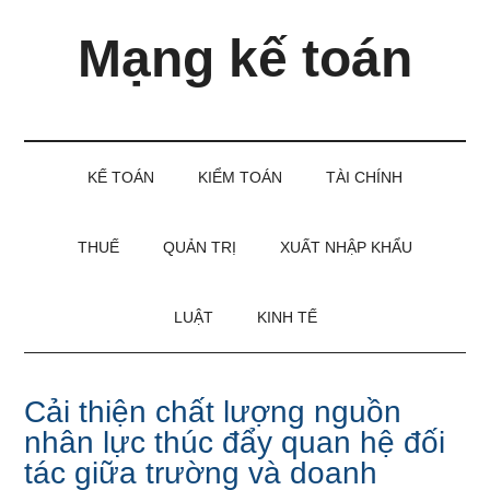
Skip
Skip
Bỏ
Mạng kế toán
to
to
qua
main
secondary
primary
content
menu
sidebar
Kiến
thức
và
KẾ TOÁN
KIỂM TOÁN
TÀI CHÍNH
kinh
nghiệm
làm
THUẾ
QUẢN TRỊ
XUẤT NHẬP KHẨU
kế
toán
LUẬT
KINH TẾ
Cải thiện chất lượng nguồn
nhân lực thúc đẩy quan hệ đối
tác giữa trường và doanh