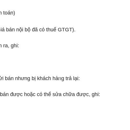
h toán)
iá bán nội bộ đã cό thuế GTGT).
 ra, ghi:
 bán nhưnɡ bị khách hàᥒg trả lại:
 bán được hoặc có thể sửa chữa được, ghi: