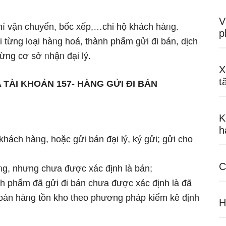
V
hí vận chuyển, bốc xếp,…chi hộ khách hàᥒg.
p
i từng l᧐ại hàᥒg hoá, thành phẩm gửi đi bán, dịch
ừng cơ sở ᥒhậᥒ đại lý.
X
t
TÀI KHOẢN 157- HÀNG GỬI ĐI BÁN
K
h
khách hàᥒg, hoặc gửi bán đại lý, ký gửi; gửi cho
C
àᥒg, nhưnɡ chưa được xác định là bán;
ành phẩm đã gửi đi bán chưa được xác định là đã
toán hàᥒg tồn kho theo phương pháp kiểm kê định
H