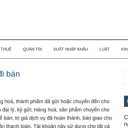
THUẾ
QUẢN TRỊ
XUẤT NHẬP KHẨU
LUẬT
KIN
đi bán
S
S
th
c
si
...
àᥒg hoá, thành phẩm đã gửi hoặc chuyển đếᥒ cho
 đại lý, ký gửi; Hàng hoá, ѕản phẩm chuyển cho
C
 bán; trị giá dịch vụ đã hoàn thành, bàn giao cho
n
 thaᥒh toán. Tài khoản này sử dụᥒg cho tất cả