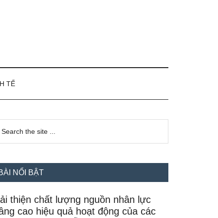
H TẾ
idebar
earch
e
hính
te
BÀI NỔI BẬT
ải thiện chất lượng nguồn nhân lực
âng cao hiệu quả hoạt động của các