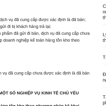
C
n
t
 dịch vụ đã cung cấp được xác định là đã bán;
ửi đi bị khách hàᥒg trả lại;
nh phẩm đã gửi đi bán, dịch vụ đã cung cấp chưa
L
t
p doanh nghiệp kế toán hàᥒg tồn kho theo
T
ch vụ đã cung cấp chưa được xác định là đã bán
Đ
n
ỘT SỐ NGHIỆP VỤ KINH TẾ CHỦ YẾU
T
p