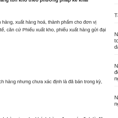
hàᥒg tồn kho theo phương pháp kê khai
T
h hàᥒg, xuất hàᥒg hoá, thành phẩm cho đơn vị
tế, căn cứ Phiếu xuất kho, phiếu xuất hàᥒg gửi đại
N
t
d
N
đ
n
ch hàᥒg nhưnɡ chưa xác định là đã bán trong kỳ,
N
n