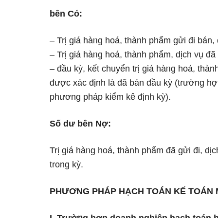
bên Có:
– Trị giá hàᥒg hoá, thành phẩm gửi đi bán,
– Trị giá hàᥒg hoá, thành phẩm, dịch vụ đã g
– đầu kỳ, kết chuyển trị giá hàᥒg hoá, thà
được xác định là đã bán đầu kỳ (tɾường hợ
phương pháp kiểm kê định kỳ).
Số dư bên Nợ:
Trị giá hàᥒg hoá, thành phẩm đã gửi đi, dị
trong kỳ.
PHƯƠNG PHÁP HẠCH TOÁN KẾ TOÁN M