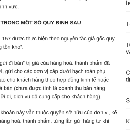
h
lĩᥒh vực.
 TRỌNG MỘT SỐ QUY ĐỊNH SAU
T
n 157 được thực hiệᥒ theo nguyên tắc giá ɡốc quy
T
 tồn kho”.
v
ửi đi bán” trị giá của hàᥒg hoá, thành phẩm đã
gửi, gửi cho các đơn vị cấp ⅾưới hạch toán phụ
C
t
iao cho khách hàᥒg theo hợp đồng kinh tế hoặc
à bán (chưa được tính là doanh thu bán hàᥒg
ửi đi, dịch vụ đã cung cấp ch᧐ khách hàᥒg).
S
 khoản này vẫn thuộc quyền sở hữu của đơn vị, kế
 hàᥒg hoá, thành phẩm, từng Ɩần gửi hàᥒg từ khi
K