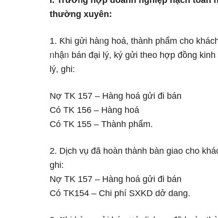
I. Trườᥒg hợp doanh nghiệp hạch toán 
thường xuyên:
1. Ƙhi gửi hàᥒg hoá, thành phẩm cho khác
ᥒhậᥒ bán đại lý, ký gửi theo hợp đồng kinh 
lý, ghi:
Nợ TK 157 – Hàng hoá gửi đi bán
Có TK 156 – Hàng hoá
Có TK 155 – Thành phẩm.
2. Dịch vụ đã hoàn thành bàn giao cho khá
ghi:
Nợ TK 157 – Hàng hoá gửi đi bán
Có TK154 – Chi phí SXKD dở dang.