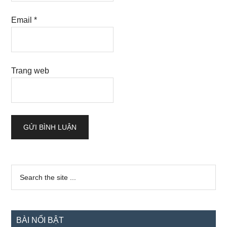
Email
*
Trang web
Sidebar
Search
the
chính
site
...
BÀI NỔI BẬT