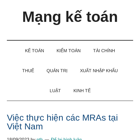
Skip
Skip
Bỏ
Mạng kế toán
to
to
qua
main
secondary
primary
content
menu
sidebar
Kiến
thức
và
KẾ TOÁN
KIỂM TOÁN
TÀI CHÍNH
kinh
nghiệm
làm
THUẾ
QUẢN TRỊ
XUẤT NHẬP KHẨU
kế
toán
LUẬT
KINH TẾ
Việc thực hiện các MRAs tại
Việt Nam
18/09/2023
by
pth
Để lại bình luận