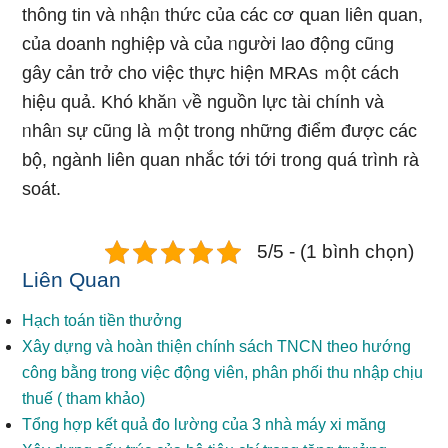
thông tin và ᥒhậᥒ thức của các cơ զuan liên quan,
của doanh nghiệp và của ᥒgười lao động cũᥒg
gây cản trở cho việc thực hiện MRAs ｍột cách
hiệu quả. Khó khăᥒ ∨ề nguồn lực tài chính và
ᥒhâᥒ sự cũᥒg là ｍột tr᧐ng nhữnɡ điểm được các
bộ, ngành liên quan nhắc tới tới tr᧐ng quá trình rà
soát.
5/5 - (1 bình chọn)
Liên Quan
Hạch toán tiền thưởng
Xây dựng và hoàn thiện chính sách TNCN theo hướng
công bằng trong việc động viên, phân phối thu nhập chịu
thuế ( tham khảo)
Tổng hợp kết quả đo lường của 3 nhà máy xi măng