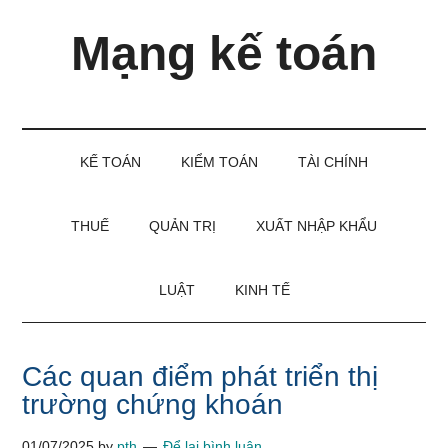
Skip
Skip
Bỏ
Mạng kế toán
to
to
qua
main
secondary
primary
content
menu
sidebar
Kiến
thức
và
KẾ TOÁN
KIỂM TOÁN
TÀI CHÍNH
kinh
nghiệm
làm
THUẾ
QUẢN TRỊ
XUẤT NHẬP KHẨU
kế
toán
LUẬT
KINH TẾ
Các quan điểm phát triển thị
trường chứng khoán
01/07/2025
by
pth
Để lại bình luận