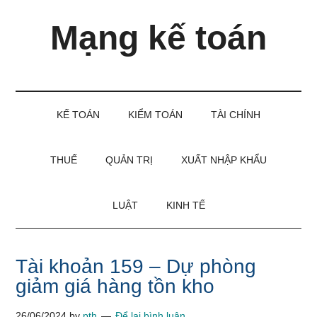
Skip
Skip
Bỏ
Mạng kế toán
to
to
qua
main
secondary
primary
content
menu
sidebar
Kiến
thức
và
KẾ TOÁN
KIỂM TOÁN
TÀI CHÍNH
kinh
nghiệm
làm
THUẾ
QUẢN TRỊ
XUẤT NHẬP KHẨU
kế
toán
LUẬT
KINH TẾ
Tài khoản 159 – Dự phòng
giảm giá hàng tồn kho
26/06/2024
by
pth
Để lại bình luận