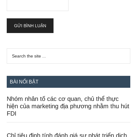
Sidebar
Search
the
chính
site
...
BÀI NỔI BẬT
Nhóm nhân tố các cơ quan, chủ thể thực
hiện của marketing địa phương nhằm thu hút
FDI
Chỉ tiêu định tính đánh giá sự phát triển dịch